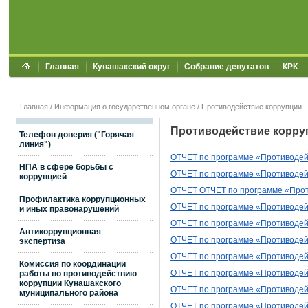
Главная
Кунашакский округ
Собрание депутатов
КРК
Главная
/
Информация о государственном органе
/
Противодействие коррупции
Противодействие корру
Телефон доверия ("Горячая
линия")
ОТЧЕТ по программе «Противодейс
НПА в сфере борьбы с
ОТЧЕТ
по программе «Противодей
коррупцией
ОТЧЕТ
ОТЧЕТ по программе «Проти
Профилактика коррупционных
ОТЧЕТ по программе «Противодейс
и иных правонарушений
ОТЧЕТ по программе «Противодейс
Антикоррупционная
ОТЧЕТ по программе «Противодейс
экспертиза
ОТЧЕТ
по программе «Противодей
Комиссия по координации
работы по противодействию
ОТЧЕТ по программе «Противодейс
коррупции Кунашакского
ОТЧЕТ по программе «Противодейс
муниципального района
ОТЧЕТ по программе «Противодейс