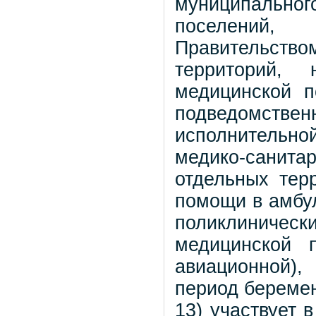
муниципальног
поселений,
Правительств
территорий, 
медицинской 
подведомст
исполнительно
медико-сани
отдельных тер
помощи в амбул
поликлиническ
медицинской 
авиационной)
период беремен
13) участвует 