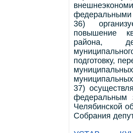
внешнеэконо
федеральными 
36) организу
повышение кв
района, де
муниципальног
подготовку, пе
муниципал
муниципальных
37) осуществл
федеральным з
Челябинской о
Собрания депут