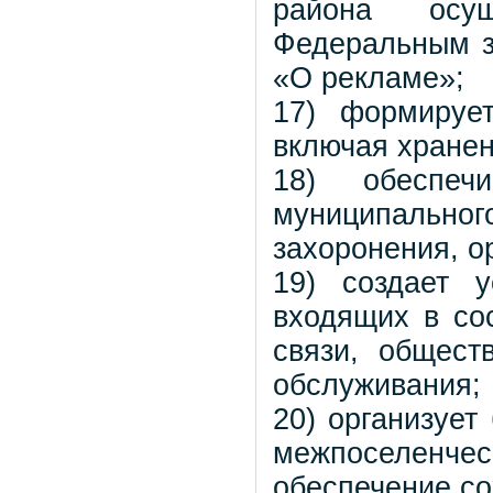
района осу
Федеральным з
«О рекламе»;
17) формируе
включая хране
18) обеспеч
муниципально
захоронения, о
19) создает 
входящих в со
связи, общест
обслуживания;
20) организует
межпоселенчес
обеспечение со