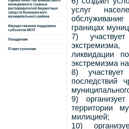
6) создает усл
Оценка качества финансового
менеджмента главных
услуг насел
распорядителей бюджетных
средств Кунашакского
муниципального района
обслуживани
границах муниц
Имущественная поддержка
субъектов МСП
7) участвуе
Поощрения
экстремизма
IT-преступления
ликвидации п
экстремизма на
8) участвуе
последствий ч
муниципального
9) организуе
территории м
милицией;
10) организу