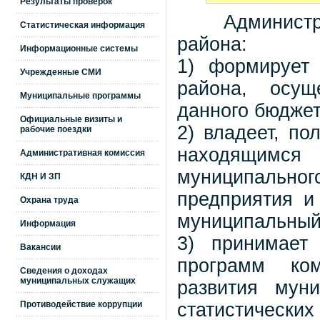
Результаты проверок
Администрац
Статистическая информация
района:
Информационные системы
1) формирует
Учрежденные СМИ
района, осущ
Муниципальные программы
данного бюджет
Официальные визиты и
2) владеет, по
рабочие поездки
находящимся
Административная комиссия
муниципально
КДН И ЗП
предприятия и
Охрана труда
муниципальный 
Информация
3) принимает
Вакансии
программ ком
Сведения о доходах
муниципальных служащих
развития муни
Противодействие коррупции
статистическ