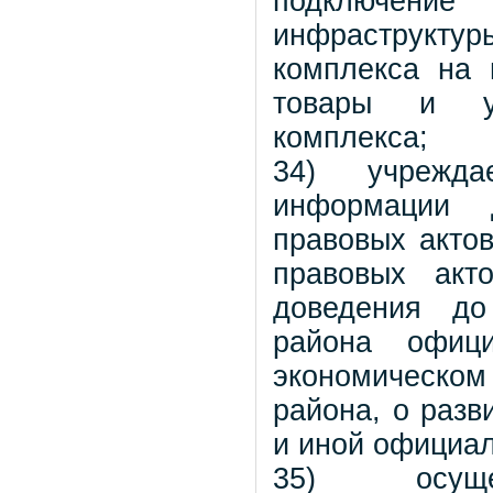
подключен
инфраструктур
комплекса на 
товары и ус
комплекса;
34) учрежда
информации 
правовых акто
правовых акт
доведения до
района офиц
экономическом 
района, о разв
и иной официа
35) осуще