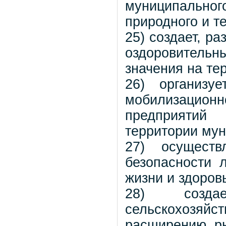
муниципально
природного и т
25) создает, р
оздоровитель
значения на те
26) организу
мобилизацио
предприятий
территории мун
27) осуществ
безопасности 
жизни и здоров
28) созда
сельскохозяйс
расширению ры