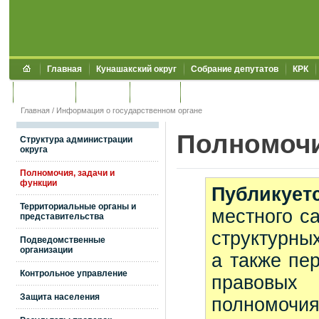
Главная
Кунашакский округ
Собрание депутатов
КРК
Обращения
Контакты
УЖКХСЭ
УИИЗО
Главная
/
Информация о государственном органе
Полномочи
Структура администрации
округа
Полномочия, задачи и
функции
Публикует
Территориальные органы и
местного с
представительства
структурны
Подведомственные
организации
а также пе
Контрольное управление
правовы
Защита населения
полномочия