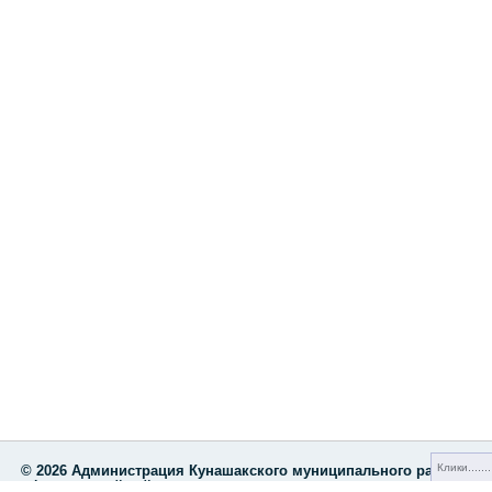
Клики
© 2026 Администрация Кунашакского муниципального района,
официальный сайт