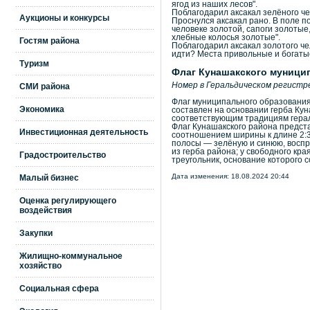
ягод из наших лесов".
Поблагодарил аксакал зелёного чел
Аукционы и конкурсы
Проснулся аксакал рано. В поле п
человеке золотой, сапоги золотые,
хлебные колосья золотые".
Гостям района
Поблагодарил аксакал золотого чел
идти? Места привольные и богатые
Туризм
Флаг Кунашакского муници
Номер в Геральдическом регистр
СМИ района
Флаг муниципального образования
Экономика
составлен на основании герба Кун
соответствующим традициям гера
Флаг Кунашакского района предст
Инвестиционная деятельность
соотношением ширины к длине 2:3
полосы — зелёную и синюю, воспр
из герба района; у свободного к
Градостроительство
треугольник, основание которого 
Дата изменения: 18.08.2024 20:44
Малый бизнес
Оценка регулирующего
воздействия
Закупки
Жилищно-коммунальное
хозяйство
Социальная сфера