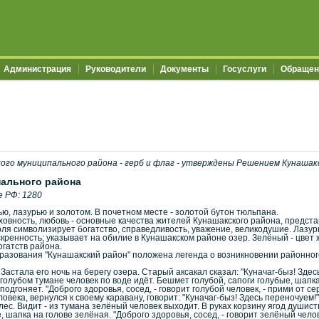
Администрация
Руководители
Документы
Госуслуги
Обращен
го муниципального района - герб и флаг - утверждены Решением Кунашак
пального района
е РФ: 1280
, лазурью и золотом. В почетном месте - золотой бутон тюльпана.
ховность, любовь - основные качества жителей Кунашакского района, предст
ля символизирует богатство, справедливость, уважение, великодушие. Лазурь
искренность; указывает на обилие в Кунашакском районе озер. Зелёный - цвет 
гатств района.
разования "Кунашакский район" положена легенда о возникновении районног
Застала его ночь на берегу озера. Старый аксакал сказал: "Куначаг-быз! Здес
 голубом тумане человек по воде идёт. Бешмет голубой, сапоги голубые, шапка
одгоняет. "Доброго здоровья, сосед, - говорит голубой человек, - прими от се
овека, вернулся к своему каравану, говорит: "Куначаг-быз! Здесь переночуем!"
лес. Видит - из тумана зелёный человек выходит. В руках корзину ягод душис
 шапка на голове зелёная. "Доброго здоровья, сосед, - говорит зелёный челов