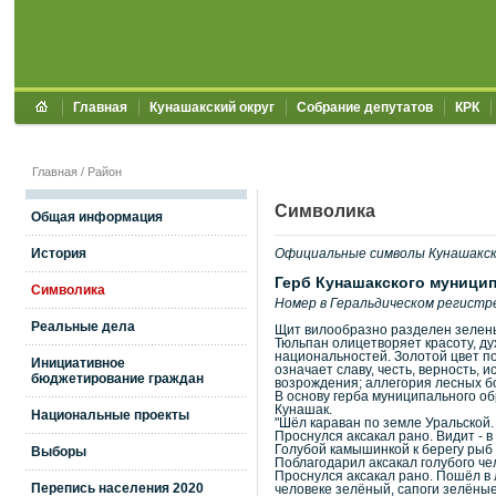
Главная
Кунашакский округ
Собрание депутатов
КРК
Главная
/
Район
Символика
Общая информация
История
Официальные символы Кунашакско
Герб Кунашакского муници
Символика
Номер в Геральдическом регистр
Реальные дела
Щит вилообразно разделен зеленью
Тюльпан олицетворяет красоту, ду
национальностей. Золотой цвет по
Инициативное
означает славу, честь, верность, 
бюджетирование граждан
возрождения; аллегория лесных бо
В основу герба муниципального об
Кунашак.
Национальные проекты
"Шёл караван по земле Уральской. 
Проснулся аксакал рано. Видит - в
Голубой камышинкой к берегу рыб п
Выборы
Поблагодарил аксакал голубого чел
Проснулся аксакал рано. Пошёл в 
Перепись населения 2020
человеке зелёный, сапоги зелёные,