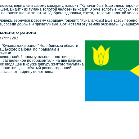
овека, вернулся к своему каравану, говорит: "Куначаг-быз! Ещё здесь переноч
ошел. Видит - из тумана золотой человек выходит. В руке золотые колосья не
 на голове шапка золотая. "Доброго здоровья, сосед, - говорит золотой челове
овека, вернулся к своему каравану, говорит: "Куначаг-быз! Еще здесь перено
, соседи добрые и приветливые. Вот и стали эту землю обживать, Кунашаком
пального района
е РФ: 1281
 "Кунашакский район" Челябинской области
ашакского района, по правилам и
льдики
авляет собой прямоугольное полотнище с
, разделённое по горизонтали на две равные
оизводящее в крыже фигуру жёлтого тюльпана
рая полотнища — жёлтый равносторонний
составляет ширину полотнища.