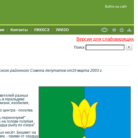
Войти на сайт
ия
Контакты
УЖКХСЭ
УИИЗО
Версия для слабовидящих
Поиск
ского районного Совета депутатов от19 марта 2003 г.
авителей разных
 в геральдике
жизни, изобилия,
о центра - поселка
ь переночуем!".
 на голове голубая.
рдца рыбу из озера".
.
тых несёт. Бешмет на
ек, - прими от сердца