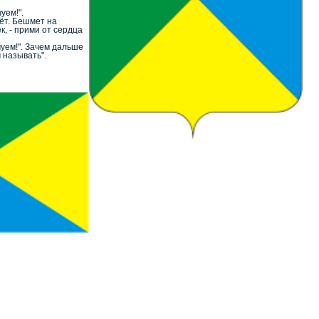
уем!".
сёт. Бешмет на
к, - прими от сердца
чуем!". Зачем дальше
 называть".