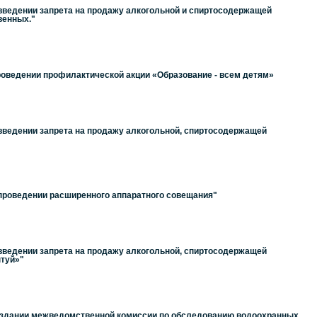
 введении запрета на продажу алкогольной и спиртосодержащей
венных."
проведении профилактической акции «Образование - всем детям»
 введении запрета на продажу алкогольной, спиртосодержащей
 проведении расширенного аппаратного совещания"
 введении запрета на продажу алкогольной, спиртосодержащей
нтуй»"
 создании межведомственной комиссии по обследованию водоохранных