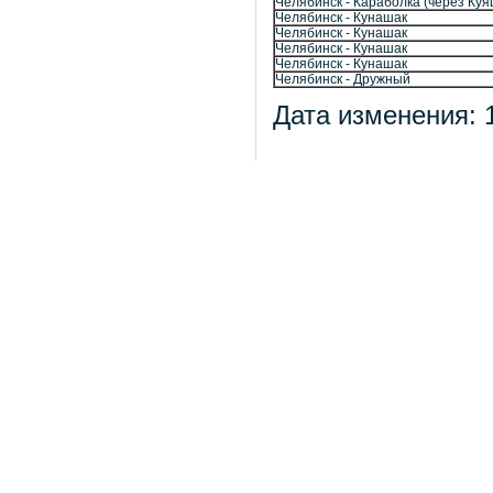
Челябинск - Караболка (через Куя
Челябинск - Кунашак
Челябинск - Кунашак
Челябинск - Кунашак
Челябинск - Кунашак
Челябинск - Дружный
Дата изменения: 1