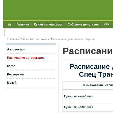
Главная
Кунашакский округ
Собрание депутатов
КРК
Обращения
Контакты
УЖКХСЭ
УИИЗО
Главная
/
Район
/
Гостям района
/
Расписание движения автобусов
Расписани
Автовокзал
Расписание автовокзала
Расписание 
Кафе
Спец Тра
Рестораны
Музей
Наименование марш
Кунашак-Челябинск
Кунашак-Челябинск