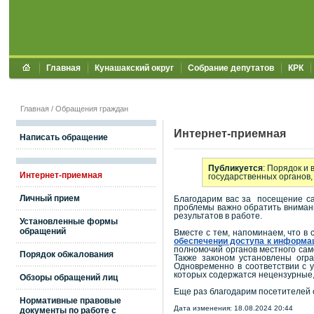
Главная
Кунашакский округ
Собрание депутатов
КРК
Главная
/
Обращения граждан
Интернет-приемная
Написать обращение
Публикуется
: Порядок и
Интернет-приемная
государственных органов,
Личный прием
Благодарим вас за посещение сай
проблемы важно обратить внимани
результатов в работе.
Установленные формы
обращений
Вместе с тем, напоминаем, что 
обеспечении доступа к информац
полномочий органов местного сам
Порядок обжалования
Также законом установлены огр
Одновременно в соответствии с 
которых содержатся нецензурные,
Обзоры обращений лиц
Еще раз благодарим посетителей 
Нормативные правовые
Дата изменения: 18.08.2024 20:44
документы по работе с