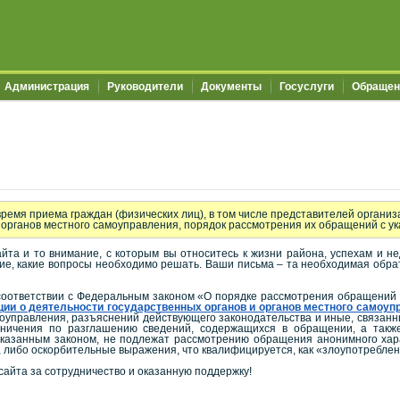
Администрация
Руководители
Документы
Госуслуги
Обращен
 время приема граждан (физических лиц), в том числе представителей органи
 органов местного самоуправления, порядок рассмотрения их обращений с ук
та и то внимание, с которым вы относитесь к жизни района, успехам и не
е, какие вопросы необходимо решать. Ваши письма – та необходимая обратн
в соответствии с Федеральным законом «О порядке рассмотрения обращений
ии о деятельности государственных органов и органов местного самоуп
оуправления, разъяснений действующего законодательства и иные, связанны
аничения по разглашению сведений, содержащихся в обращении, а также
указанным законом, не подлежат рассмотрению обращения анонимного харак
 либо оскорбительные выражения, что квалифицируется, как «злоупотреблен
сайта за сотрудничество и оказанную поддержку!