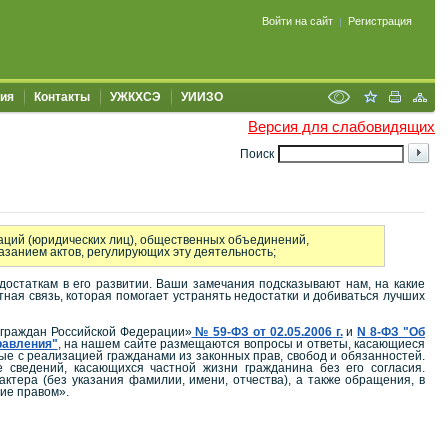
Войти на сайт
Регистрация
|
ия
Контакты
УЖКХСЭ
УИИЗО
Версия для слабовидящих
Поиск
заций (юридических лиц), общественных объединений,
азанием актов, регулирующих эту деятельность;
достаткам в его развитии. Ваши замечания подсказывают нам, на какие
ая связь, которая помогает устранять недостатки и добиваться лучших
 граждан Российской Федерации»
№ 59-ФЗ от 02.05.2006 г.
и
N 8-ФЗ "Об
равления"
, на нашем сайте размещаются вопросы и ответы, касающиеся
е с реализацией гражданами из законных прав, свобод и обязанностей.
 сведений, касающихся частной жизни гражданина без его согласия.
тера (без указания фамилии, имени, отчества), а также обращения, в
ие правом».