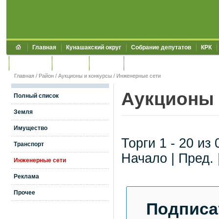
Главная
Кунашакский округ
Собрание депутатов
КРК
Обращения
Контакты
УЖКХСЭ
УИИЗО
Главная
/
Район
/
Аукционы и конкурсы
/
Инженерные сети
Аукционы 
Полный список
Земля
Имущество
Торги 1 - 20 из 
Транспорт
Начало | Пред. 
Инженерные сети
Реклама
Прочее
Подписа