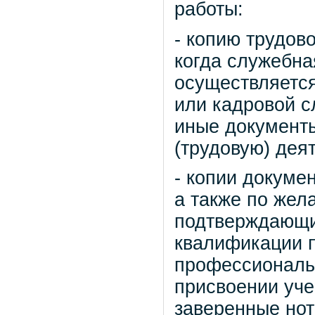
работы:
- копию трудов
когда служебна
осуществляется
или кадровой с
иные документ
(трудовую) дея
- копии докуме
а также по жел
подтверждающи
квалификации п
профессиональн
присвоении уче
заверенные нот