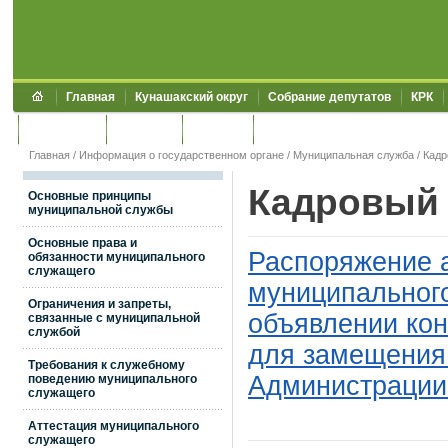
Главная
Кунашакский округ
Собрание депутатов
КРК
Обращения
Контакты
УЖКХСЭ
УИИЗО
Главная
/
Информация о государственном органе
/
Муниципальная служба
/
Кадр
Кадровый 
Основные принципы
муниципальной службы
Основные права и
Распоряжение 
обязанности муниципального
служащего
муниципального
Ограничения и запреты,
объявлении кон
связанные с муниципальной
службой
для замещения
Требования к служебному
Администрации
поведению муниципального
служащего
Аттестация муниципального
служащего