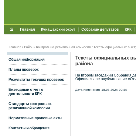
Главная
Кунашакский округ
Собрание депутатов
КРК
Главная
/
Район
/
Контрольно-ревизионная комиссия
/
Тексты официальных высту
Тексты официальных вы
Общая информация
района
Планы проверок
На втором заседании Собрания деп
Официальное опубликование «Отчет
Результаты текущих проверок
Ежегодный отчет о
Дата изменения: 18.08.2024 20:44
деятельности КРК
Стандарты контрольно-
ревизионной комиссии
Нормативные правовые акты
Контакты и обращения