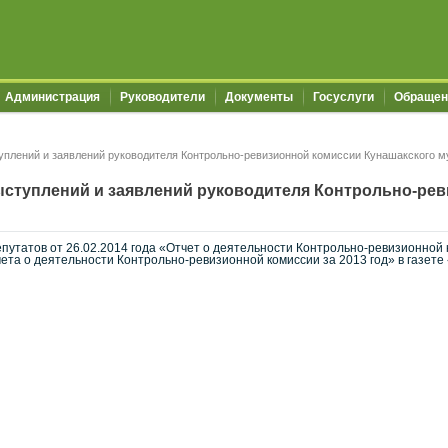
Администрация
Руководители
Документы
Госуслуги
Обращен
плений и заявлений руководителя Контрольно-ревизионной комиссии Кунашакского м
ступлений и заявлений руководителя Контрольно-рев
утатов от 26.02.2014 года «Отчет о деятельности Контрольно-ревизионной к
а о деятельности Контрольно-ревизионной комиссии за 2013 год» в газете «З