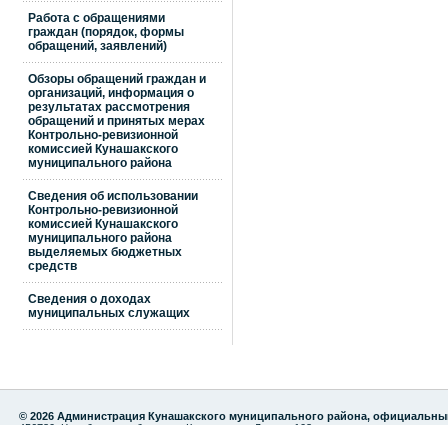
Работа с обращениями
граждан (порядок, формы
обращений, заявлений)
Обзоры обращений граждан и
организаций, информация о
результатах рассмотрения
обращений и принятых мерах
Контрольно-ревизионной
комиссией Кунашакского
муниципального района
Сведения об использовании
Контрольно-ревизионной
комиссией Кунашакского
муниципального района
выделяемых бюджетных
средств
Сведения о доходах
муниципальных служащих
© 2026 Администрация Кунашакского муниципального района, официальны
456730, Челябинская область, с.Кунашак, ул. Ленина 103
тел./факс: 8 (35148) 2-82-75