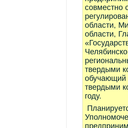
совместно 
регулирова
области, М
области, Г
«Государст
Челябинско
региональн
твердыми к
обучающий 
твердыми к
году.
Планируетс
Уполномоче
предприним