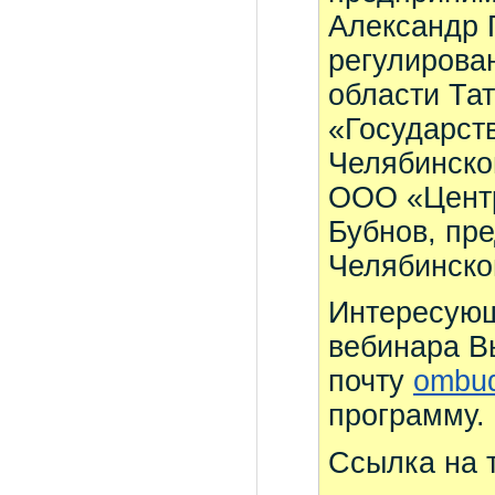
Александр 
регулирова
области Тат
«Государст
Челябинско
ООО «Центр
Бубнов, пр
Челябинско
Интересующ
вебинара В
почту
ombu
программу.
Ссылка на