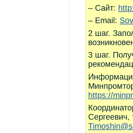
– Сайт:
htt
– Email:
Sov
2 шаг. Зап
возникнове
3 шаг. Полу
рекомендац
Информация
Минпромтор
https://minp
Координато
Сергеевич, 
Timoshin@s-