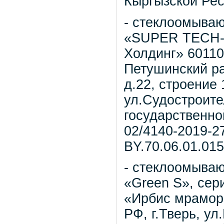
Кыргызской Рес
- стеклоомыва
«SUPER TECH-3
Холдинг» 60110
Петушинский ра
д.22, строение 
ул.Судостроител
государственно
02/4140-2019-27
ВY.70.06.01.015
- стеклоомыва
«Green S», се
«Ирбис мрамор»
РФ, г.Тверь, ул