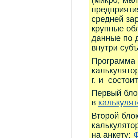
(микро, мал
предприяти
средней за
крупные об
данные по 
внутри суб
Программа 
калькулятор
г. и состои
Первый бло
в
калькулят
Второй бло
калькулято
на анкету: