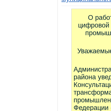
О рабо
цифровой 
промышл
Уважаемые
Администра
района уве
Консультац
трансформа
промышленн
Федерации (