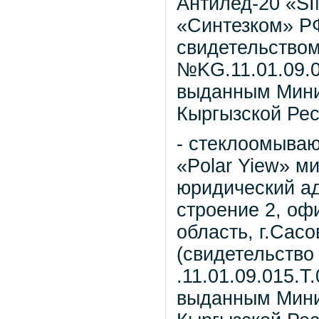
Антилед-20 «S
«Синтезком» Р
свидетельством
№KG.11.01.09.01
выданным Мини
Кыргызской Рес
- стеклоомыва
«Polar Yiew» м
юридический ад
строение 2, оф
область, г.Сасо
(свидетельство
.11.01.09.015.Т.
выданным Мини