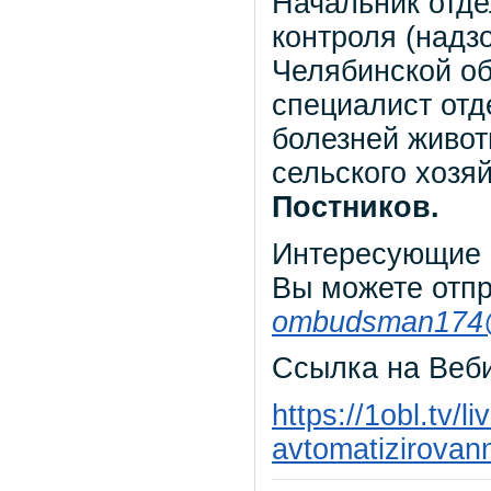
Начальник отде
контроля (надз
Челябинской о
специалист отд
болезней живот
сельского хозя
Постников.
Интересующие 
Вы можете отпр
ombudsman
17
Ссылка на Веби
https://1obl.tv/l
avtomatizirovan