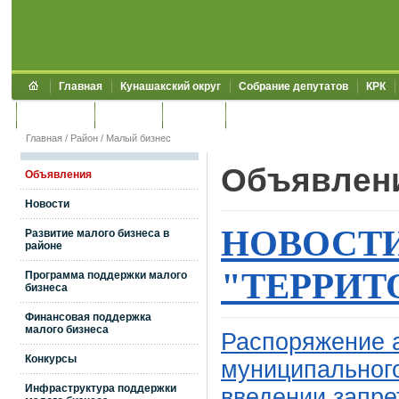
Главная
Кунашакский округ
Собрание депутатов
КРК
Обращения
Контакты
УЖКХСЭ
УИИЗО
Главная
/
Район
/
Малый бизнес
Объявлен
Объявления
Новости
НОВОСТИ
Развитие малого бизнеса в
районе
"ТЕРРИТ
Программа поддержки малого
бизнеса
Финансовая поддержка
малого бизнеса
Распоряжение 
Конкурсы
муниципального
Инфраструктура поддержки
введении запре