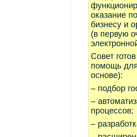
функциониру
оказание п
бизнесу и о
(в первую 
электронной
Совет гото
помощь для
основе):
– подбор г
– автомати
процессов;
– разработ
– расширен