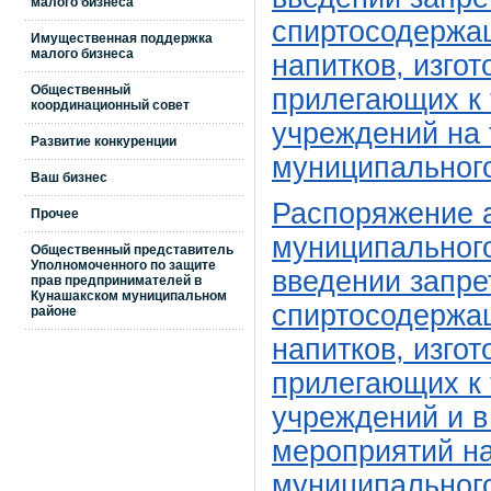
малого бизнеса
спиртосодержащ
Имущественная поддержка
малого бизнеса
напитков, изго
Общественный
прилегающих к
координационный совет
учреждений на 
Развитие конкуренции
муниципальног
Ваш бизнес
Распоряжение 
Прочее
муниципального
Общественный представитель
Уполномоченного по защите
введении запре
прав предпринимателей в
Кунашакском муниципальном
спиртосодержащ
районе
напитков, изго
прилегающих к
учреждений и в
мероприятий на
муниципальног