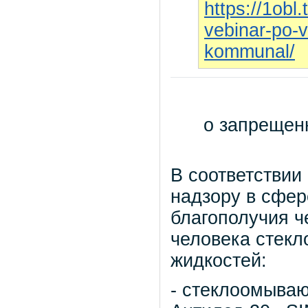
https://1obl.
vebinar-po-
kommunal/
о запрещен
В соответствии
надзору в сфер
благополучия ч
человека стек
жидкостей:
- стеклоомыва