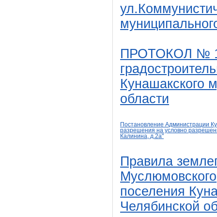
ул.Коммунистич
муниципального
ПРОТОКОЛ № 1 
градостроитель
Кунашакского 
области
Постановление Администрации Кун
разрешения на условно разрешенны
Калинина, д.2а
"
Правила землеп
Муслюмовского,
поселения Кун
Челябинской о