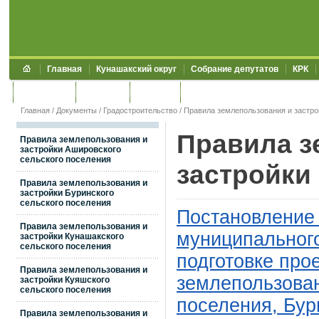
Главная
Кунашакский округ
Собрание депутатов
КРК
Обращения
Контакты
УЖКХСЭ
УИИЗО
Главная
/
Документы
/
Градостроительство
/
Правила землепользования и застро
Правила з
Правила землепользования и
застройки Ашировского
сельского поселения
застройки
Правила землепользования и
застройки Буринского
сельского поселения
Постановление
Правила землепользования и
муниципального
застройки Кунашакского
сельского поселения
подготовке про
Правила землепользования и
землепользован
застройки Куяшского
сельского поселения
поселения, Бур
Правила землепользования и