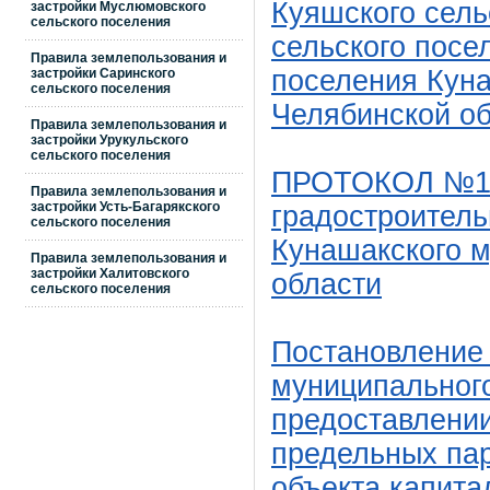
Куяшского сель
застройки Муслюмовского
сельского поселения
сельского посел
Правила землепользования и
поселения Кун
застройки Саринского
сельского поселения
Челябинской о
Правила землепользования и
застройки Урукульского
сельского поселения
ПРОТОКОЛ №1 о
Правила землепользования и
застройки Усть-Багарякского
градостроитель
сельского поселения
Кунашакского 
Правила землепользования и
застройки Халитовского
области
сельского поселения
Постановление
муниципального
предоставлении
предельных пар
объекта капита