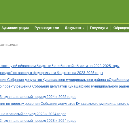
Администрация
Руководители
Документы
Госуслуги
Обращен
для граждан
 закону об областном бюджете Челябинской области на 2023-2025 годы
раждан" по закону о федеральном бюджете на 2023-2025 годы
ения Собрания депутатов Кунашакского
муниципального района
«О районном 
 проекту решения Собрания депутатов Кунашакского муниципального райо
3
год и на плановый период 2024
и 2025
годов
ния по проекту решения Собрания деп
утатов Кунашакского муниципального р
 на плановый период 2023 и 2024 годов
 год и на плановый период 2023 и 2024 годов