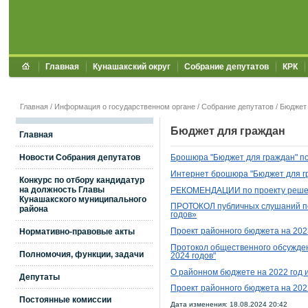
Главная
Кунашакский округ
Собрание депутатов
КРК
Главная
/
Информация о государственном органе
/
Собрание депутатов
/
Бюджет 
Бюджет для граждан
Главная
Новости Собрания депутатов
Брошюра
"Бюджет для граждан" по
Интернет брошюра
"Бюджет для г
Конкурс по отбору кандидатур
на должность Главы
РЕКОМЕНДАЦИИ
по проекту реш
Кунашакского муниципального
ПРОТОКОЛ публичных слушаний по
района
годов»
Нормативно-правовые акты
Проект районного бюджета на 202
Протокол общественного обсужде
Полномочия, функции, задачи
2024 годов"
О районном бюджете на 2022 год и
Депутаты
Проект районного бюджета на 2022
Постоянные комиссии
Дата изменения: 18.08.2024 20:42