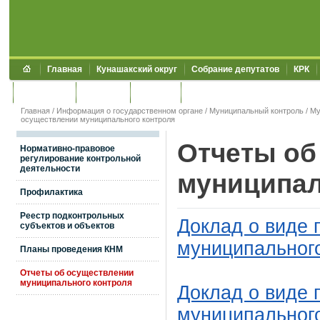
Главная
Кунашакский округ
Собрание депутатов
КРК
Обращения
Контакты
УЖКХСЭ
УИИЗО
Главная
/
Информация о государственном органе
/
Муниципальный контроль
/
Му
осуществлении муниципального контроля
Отчеты об
Нормативно-правовое
регулирование контрольной
деятельности
муниципал
Профилактика
Реестр подконтрольных
Доклад о виде 
субъектов и объектов
муниципальног
Планы проведения КНМ
Отчеты об осуществлении
муниципального контроля
Доклад о виде 
муниципальног