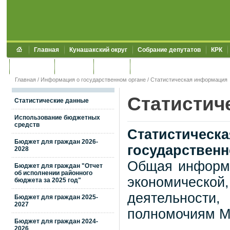
Главная
Кунашакский округ
Собрание депутатов
КРК
Обращения
Контакты
УЖКХСЭ
УИИЗО
Главная
/
Информация о государственном органе
/
Статистическая информация
Статистич
Статистические данные
Использование бюджетных
средств
Статистичес
Бюджет для граждан 2026-
государственн
2028
Общая информа
Бюджет для граждан "Отчет
об исполнении районного
экономичес
бюджета за 2025 год"
деятельности,
Бюджет для граждан 2025-
2027
полномочиям М
Бюджет для граждан 2024-
2026