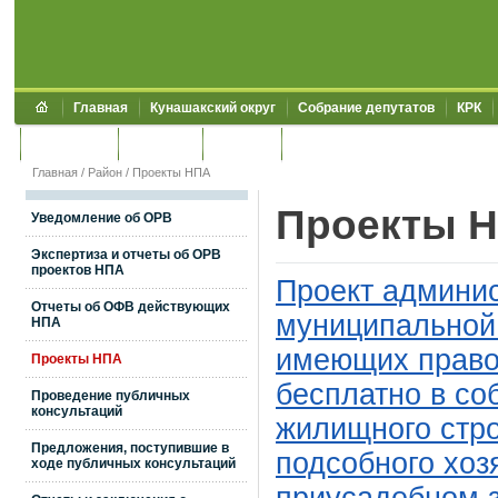
Главная
Кунашакский округ
Собрание депутатов
КРК
Обращения
Контакты
УЖКХСЭ
УИИЗО
Главная
/
Район
/
Проекты НПА
Проекты 
Уведомление об ОРВ
Экспертиза и отчеты об ОРВ
проектов НПА
Проект админис
Отчеты об ОФВ действующих
муниципальной 
НПА
имеющих право 
Проекты НПА
бесплатно в со
Проведение публичных
консультаций
жилищного стро
Предложения, поступившие в
подсобного хоз
ходе публичных консультаций