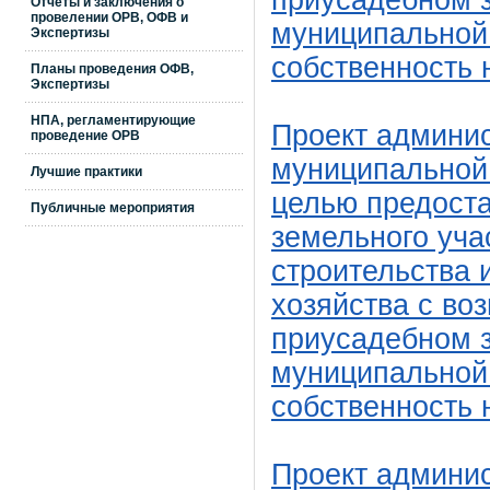
приусадебном з
Отчеты и заключения о
провелении ОРВ, ОФВ и
муниципальной 
Экспертизы
собственность 
Планы проведения ОФВ,
Экспертизы
НПА, регламентирующие
Проект админис
проведение ОРВ
муниципальной 
Лучшие практики
целью предоста
Публичные мероприятия
земельного уча
строительства 
хозяйства с во
приусадебном з
муниципальной 
собственность 
Проект админис