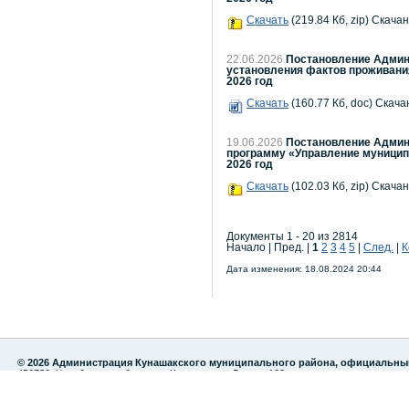
Скачать
(219.84 Кб, zip) Скачан
22.06.2026
Постановление Админи
установления фактов проживания
2026 год
Скачать
(160.77 Кб, doc) Скача
19.06.2026
Постановление Админи
программу «Управление муницип
2026 год
Скачать
(102.03 Кб, zip) Скачан
Документы 1 - 20 из 2814
Начало | Пред. |
1
2
3
4
5
|
След.
|
К
Дата изменения: 18.08.2024 20:44
© 2026 Администрация Кунашакского муниципального района, официальны
456730, Челябинская область, с.Кунашак, ул. Ленина 103
тел./факс: 8 (35148) 2-82-75
Эл. почта: kunashak@gov74.ru