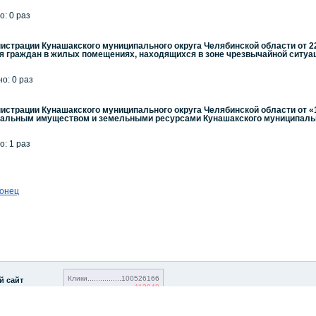
о: 0 раз
страции Кунашакского муниципального округа Челябинской области от 22.
 граждан в жилых помещениях, находящихся в зоне чрезвычайной ситуац
но: 0 раз
страции Кунашакского муниципального округа Челябинской области от «1
альным имуществом и земельными ресурсами Кунашакского муниципальн
о: 1 раз
онец
Клики
100526166
й сайт
113040
Посетители
20788525
16139
© 2001-2010 «Битрикс», «1С-Бит
332