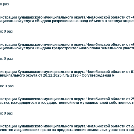
 0 раз
страции Кунашакского муниципального округа Челябинской области от «
иципальной услуги «Выдача разрешения на ввод объекта в эксплуатацию»
о: 0 раз
страции Кунашакского муниципального округа Челябинской области от «
ципальной услуги «Выдача градостроительного плана земельного участк
о: 0 раз
страции Кунашакского муниципального округа Челябинской области от 01.
иципального округа от 26.12.2025 г. № 2196 «Об утверждении м
но: 0 раз
страции Кунашакского муниципального округа Челябинской области от 25
стка, находящегося в государственной или муниципальной собственности,
о: 0 раз
страции Кунашакского муниципального округа Челябинской области от 22
качестве лиц, имеющих право на предоставление земельных участков в со