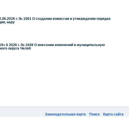
06.2026 г. № 1061 О создании комиссии и утверждении порядка
ии, нару
9» 6 2026 г. № 1049 О внесении изменений в муниципальную
ого округа Челяб
Законодательная карта
Поиск
Карта сайта
Быстро с 1С-Битрикс
рикс» Работает на
«1С-БИТРИКС: Официальный сайт государственной организации»