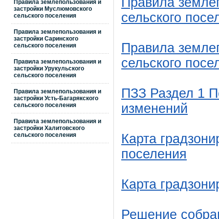
Правила землеп
Правила землепользования и
застройки Муслюмовского
сельского посе
сельского поселения
Правила землепользования и
застройки Саринского
Правила землеп
сельского поселения
сельского посе
Правила землепользования и
застройки Урукульского
сельского поселения
ПЗЗ Раздел 1 П
Правила землепользования и
застройки Усть-Багарякского
изменений
сельского поселения
Правила землепользования и
застройки Халитовского
сельского поселения
Карта градзони
поселения
Карта градзони
Решение собра