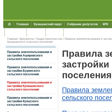
Главная
Кунашакский округ
Собрание депутатов
КРК
Обращения
Контакты
УЖКХСЭ
УИИЗО
Главная
/
Документы
/
Градостроительство
/
Правила землепользования и застро
Кунашакского сельского поселения
Правила з
Правила землепользования и
застройки Ашировского
сельского поселения
застройки
Правила землепользования и
застройки Буринского
поселения
сельского поселения
Правила землепользования и
застройки Кунашакского
Правила землеп
сельского поселения
сельского посе
Правила землепользования и
застройки Куяшского
сельского поселения