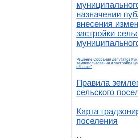
муниципального
назначении пу
внесения измен
застройки сель
муниципального
Решение Собрания депутатов Куна
землепользования и застройки Ку
области
"
Правила землеп
сельского посе
Карта градзони
поселения