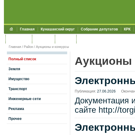
Главная
Кунашакский округ
Собрание депутатов
КРК
Обращения
Контакты
УЖКХСЭ
УИИЗО
Главная
/
Район
/
Аукционы и конкурсы
Аукционы 
Полный список
Земля
Электронны
Имущество
Транспорт
Публикация:
27.06.2026
Окончан
Документация 
Инженерные сети
сайте http://tor
Реклама
Прочее
Электронны