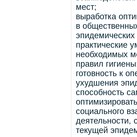
мест;
выработка опти
в общественных
эпидемических 
практические 
необходимых м
правил гигиены
готовность к о
ухудшения эпид
способность са
оптимизировать
социального в
деятельности, 
текущей эпидем