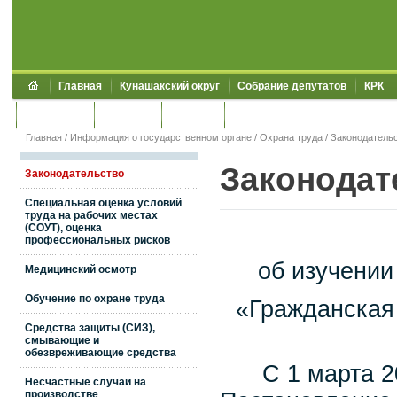
Главная
Кунашакский округ
Собрание депутатов
КРК
Обращения
Контакты
УЖКХСЭ
УИИЗО
Главная
/
Информация о государственном органе
/
Охрана труда
/
Законодатель
Законодат
Законодательство
Специальная оценка условий
труда на рабочих местах
(СОУТ), оценка
профессиональных рисков
об изучени
Медицинский осмотр
Обучение по охране труда
«Гражданская
Средства защиты (СИЗ),
смывающие и
обезвреживающие средства
С 1 марта 202
Несчастные случаи на
производстве