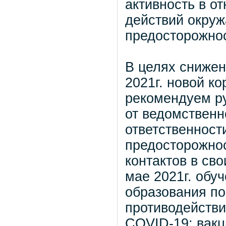
активность в о
действий окру
предосторожнос
В целях снижен
2021г. новой к
рекомендуем ру
от ведомственн
ответственност
предосторожнос
контактов в сво
мае 2021г. обу
образования по
противодейств
COVID-19: вакц