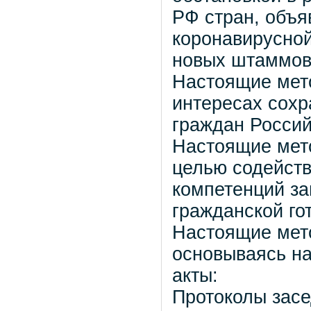
РФ стран, объя
коронавирусной
новых штаммов
Настоящие мет
интересах сохр
граждан Росси
Настоящие мет
целью содейст
компетенций за
гражданской го
Настоящие мет
основываясь н
акты:
Протоколы зас