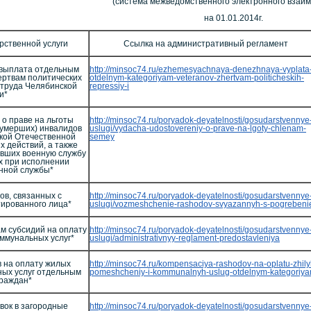
(система межведомственного электронного взаим
на 01.01.2014г.
рственной услуги
Ссылка на административный регламент
выплата отдельным
http://minsoc74.ru/ezhemesyachnaya-denezhnaya-vyplata
ертвам политических
otdelnym-kategoriyam-veteranov-zhertvam-politicheskih-
 труда Челябинской
repressiy-i
и*
о праве на льготы
http://minsoc74.ru/poryadok-deyatelnosti/gosudarstvennye
(умерших) инвалидов
uslugi/vydacha-udostovereniy-o-prave-na-lgoty-chlenam-
икой Отечественной
semey
х действий, а также
вших военную службу
х при исполнении
нной службы*
в, связанных с
http://minsoc74.ru/poryadok-deyatelnosti/gosudarstvennye
ированного лица*
uslugi/vozmeshchenie-rashodov-svyazannyh-s-pogreben
м субсидий на оплату
http://minsoc74.ru/poryadok-deyatelnosti/gosudarstvennye
ммунальных услуг*
uslugi/administrativnyy-reglament-predostavleniya
 на оплату жилых
http://minsoc74.ru/kompensaciya-rashodov-na-oplatu-zhily
ых услуг отдельным
pomeshcheniy-i-kommunalnyh-uslug-otdelnym-kategoriy
граждан*
вок в загородные
http://minsoc74.ru/poryadok-deyatelnosti/gosudarstvennye