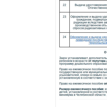
22
Выдача удостоверения
Отечественно
23
Оформление и выдача удо
гражданам, подвергш
радиации вследствие ав
производственном объ
сбросов радиоактивных о
24
Оформление и выдача удо
ликвидации последств
Чернобыльск
О
Закон устанавливает дополнител
ребенком в возрасте
от полутора
программу дошкольного образован
Право на ежемесячное пособие по
государственное или муниципальн
усыновителей, опекун в семьях с
установленную в соответствии с з
Право на ежемесячное пособие
о
Размер ежемесячного пособия
: 
детей, установленной в соответс
минимума в Челябинской области.