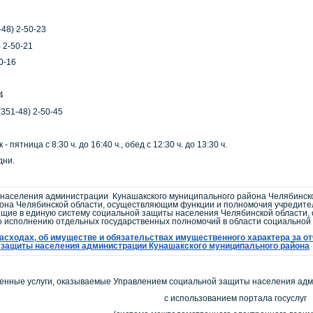
48) 2-50-23
 2-50-21
0-16
4
(351-48) 2-50-45
ятница с 8:30 ч. до 16:40 ч., обед с 12:30 ч. до 13:30 ч.
дни.
аселения администрации Кунашакского муниципального района Челябинско
йона Челябинской области, осуществляющим функции и полномочия учредит
ие в единую систему социальной защиты населения Челябинской области, 
о исполнению отдельных государственных полномочий в области социальной
асходах, об имуществе и обязательствах имущественного характера за отчё
 защиты населения администрации Кунашакского муниципального района
енные услуги, оказываемые Управлением социальной защиты населения адм
с использованием портала госуслуг