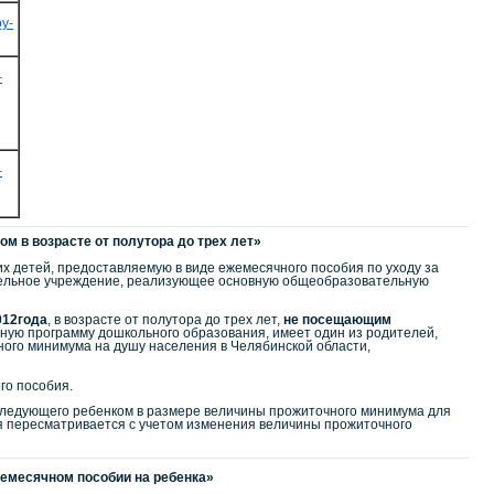
oy-
-
-
м в возрасте от полутора до трех лет»
 детей, предоставляемую в виде ежемесячного пособия по уходу за
тельное учреждение, реализующее основную общеобразовательную
012года
, в возрасте от полутора до трех лет,
не
посещающим
ую программу дошкольного образования, имеет один из родителей,
ного минимума на душу населения в Челябинской области,
го пособия.
оследующего ребенком в размере величины прожиточного минимума для
ия пересматривается с учетом изменения величины прожиточного
жемесячном пособии на ребенка»