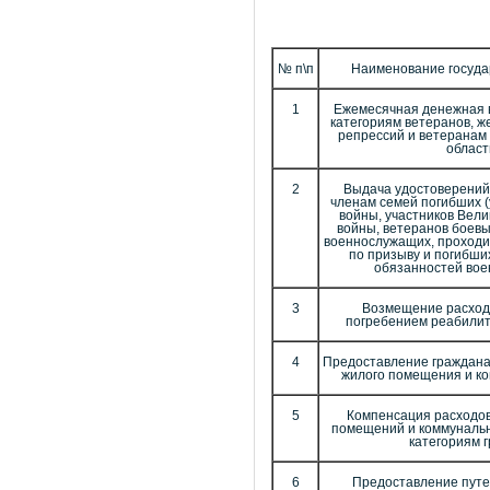
№ п\п
Наименование госуда
1
Ежемесячная денежная 
категориям ветеранов, ж
репрессий и ветеранам
област
2
Выдача удостоверений 
членам семей погибших 
войны, участников Вел
войны, ветеранов боевы
военнослужащих, проходи
по призыву и погибши
обязанностей вое
3
Возмещение расходо
погребением реабилит
4
Предоставление граждана
жилого помещения и ко
5
Компенсация расходов
помещений и коммунальн
категориям 
6
Предоставление путе