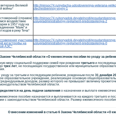
 ветерана Великой
http://minsoc74.ru/vydacha-udostovereniya-veterana-velik
й войны*
otechestvennoy-voyny-1
стоверений (справок)
http://minsoc74.ru/poryadok-deyatelnosti/gosudarstvennye
имся воздействию
uslugi/administrativnyy-reglament-predostavleniya-2
арии в 1957 году на
единении "Маяк" и
тходов в реку Теча*
стоверения участника
http://minsoc74.ru/poryadok-deyatelnosti/gosudarstvennye
ий катастрофы на
uslugi/administrativnyy-reglament-predostavleniya-0
ой АЭС*
 Законе Челябинской области «О ежемесячном пособии по уходу за ребенко
ьную меру социальной поддержки семей при рождении
третьего
и последующих
до
трех
лет
, не посещающих государственное или муниципальное образова
ия.
 уходу за третьим и последующим ребенком, рожденным после
31 декабря 2
ое образовательное учреждение, реализующее основную общеобразовательн
о среднедушевым доходом, размер которого не превышает величину прожиточ
аконодательством Челябинской области.
пределяется на день подачи заявления
о назначении и выплате ежемесячно
ежемесячное пособие назначается и выплачивается на каждого третьего и п
твии с законодательством Челябинской области. Размер ежемесячного пособ
О внесении изменений в статью 6 Закона Челябинской области «О е