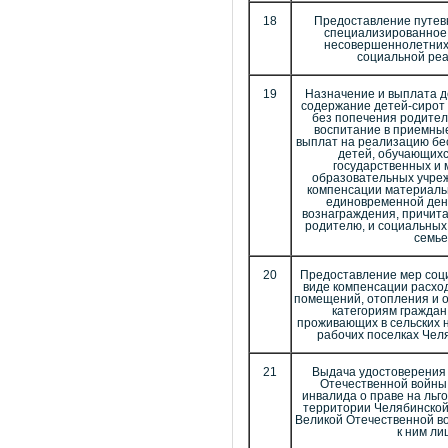
18
Предоставление путевк
специализированное
несовершеннолетних
социальной ре
19
Назначение и выплата д
содержание детей-сирот 
без попечения родител
воспитание в приемны
выплат на реализацию бе
детей, обучающихс
государственных и
образовательных учре
компенсации материаль
единовременной ден
вознаграждения, причит
родителю, и социальных
семье
20
Предоставление мер соц
виде компенсации расхо
помещений, отопления и 
категориям граждан
проживающих в сельских 
рабочих поселках Чел
21
Выдача удостоверения
Отечественной войны
инвалида о праве на ль
территории Челябинской
Великой Отечественной в
к ним ли