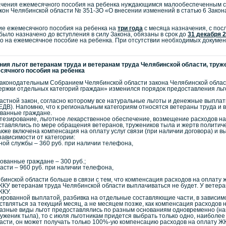
ачения ежемесячного пособия на ребенка нуждающимся малообеспеченным се
акон Челябинской области № 351-ЗО «О внесении изменений в статью 6 Закон
ие ежемесячного пособия на ребенка на
три года
с месяца назначения, с по
ыло назначено до вступления в силу Закона, обязаны в срок до
31 декабря 
 на ежемесячное пособие на ребенка. При отсутствии необходимых докумен
ия льгот ветеранам труда и ветеранам труда Челябинской области, тру
сячного пособия на ребенка
. Законодательным Собранием Челябинской области закона Челябинской обла
ержки отдельных категорий граждан» изменился порядок предоставления льго
областной закон, согласно которому все натуральные льготы и денежные вып
ДВ). Напомню, что к региональным категориям относятся ветераны труда и в
ванные граждане.
езирование, льготное лекарственное обеспечение, возмещение расходов на 
ставлялись по мере обращения ветеранов, тружеников тыла и жертв политиче
кже включена компенсация на оплату услуг связи (при наличии договора) и в
ависимости от категории:
ной службы – 360 руб. при наличии телефона,
ованные граждане – 300 руб.;
асти – 960 руб. при наличии телефона,
инской области больше в связи с тем, что компенсация расходов на оплату 
ЖКУ ветеранам труда Челябинской области выплачиваться не будет. У ветер
ЖКУ.
рованной выплатой, разбивка на отдельные составляющие части, в зависимос
вляться за текущий месяц, а не месяцем позже, как компенсация расходов н
разные виды льгот предоставлялись по разным основаниям одновременно (напр
уженик тыла), то с июля льготникам придется выбрать только одно, наиболее 
сти, он может получать только 100%-ую компенсацию расходов на оплату ЖКУ к