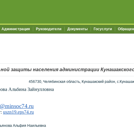
Администрация
Руководители
Документы
Госуслуги
Обращен
ьной защиты населения администрации Кунашакского
456730, Челябинская область, Кунашакский район, с.Кунашак,
ова Альбина Зайнулловна
9@
minsoc
74.
ru
т:
uszn19.eps74.ru
тьянова Альфия Наильевна