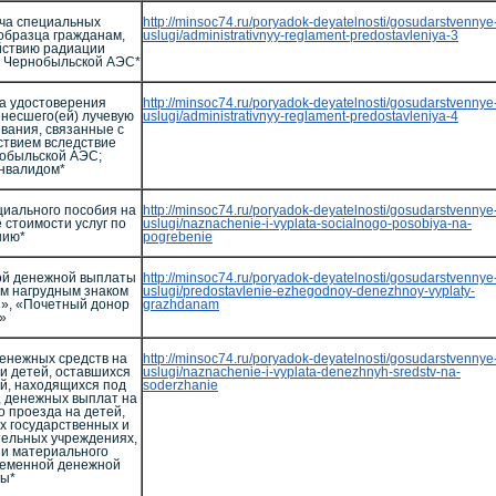
ча специальных
http://minsoc74.ru/poryadok-deyatelnosti/gosudarstvennye
образца гражданам,
uslugi/administrativnyy-reglament-predostavleniya-3
йствию радиации
а Чернобыльской АЭС*
а удостоверения
http://minsoc74.ru/poryadok-deyatelnosti/gosudarstvennye
енесшего(ей) лучевую
uslugi/administrativnyy-reglament-predostavleniya-4
евания, связанные с
твием вследствие
обыльской АЭС;
инвалидом*
циального пособия на
http://minsoc74.ru/poryadok-deyatelnosti/gosudarstvennye
 стоимости услуг по
uslugi/naznachenie-i-vyplata-socialnogo-posobiya-na-
нию*
pogrebenie
ой денежной выплаты
http://minsoc74.ru/poryadok-deyatelnosti/gosudarstvennye
м нагрудным знаком
uslugi/predostavlenie-ezhegodnoy-denezhnoy-vyplaty-
», «Почетный донор
grazhdanam
»
енежных средств на
http://minsoc74.ru/poryadok-deyatelnosti/gosudarstvennye
и детей, оставшихся
uslugi/naznachenie-i-vyplata-denezhnyh-sredstv-na-
й, находящихся под
soderzhanie
, денежных выплат на
 проезда на детей,
х государственных и
ельных учреждениях,
и материального
ременной денежной
ы*