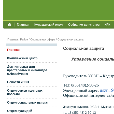
Главная
Кунашакский округ
Собрание депутатов
КРК
Главная
/
Район
/
Социальная сфера
/
Социальная защита
Социальная защита
Главная
Комплексный центр
Управление социал
Дом-интернат для
престарелых и инвалидов
с.Новобурино
Руководитель УСЗН – Кадыр
Новости УСЗН
Тел: 8(35148)2-50-26
uszn
1
Электронный адрес:
Отдел семьи и детских
пособий
Официальный интернет-сай
Отдел социальных выплат
Зам.руководителя УСЗН - Мухаме
Отдел субсидий
тел.:8 (351-48) 2-50-13