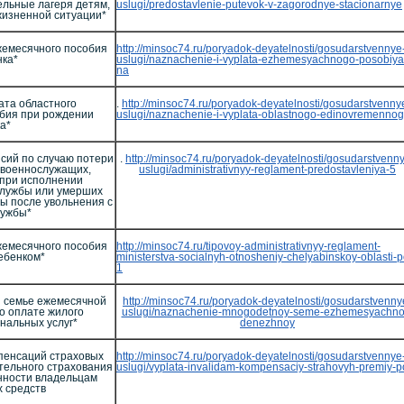
льные лагеря детям,
uslugi/predostavlenie-putevok-v-zagorodnye-stacionarnye
жизненной ситуации*
жемесячного пособия
http://minsoc74.ru/poryadok-deyatelnosti/gosudarstvennye
нка*
uslugi/naznachenie-i-vyplata-ezhemesyachnogo-posobiya
na
ата областного
.
http://minsoc74.ru/poryadok-deyatelnosti/gosudarstvenny
бия при рождении
uslugi/naznachenie-i-vyplata-oblastnogo-edinovremenno
а*
сий по случаю потери
.
http://minsoc74.ru/poryadok-deyatelnosti/gosudarstvenn
 военнослужащих,
uslugi/administrativnyy-reglament-predostavleniya-5
 при исполнении
службы или умерших
ы после увольнения с
лужбы*
жемесячного пособия
http://minsoc74.ru/tipovoy-administrativnyy-reglament-
ребенком*
ministerstva-socialnyh-otnosheniy-chelyabinskoy-oblasti-p
1
 семье ежемесячной
http://minsoc74.ru/poryadok-deyatelnosti/gosudarstvenny
о оплате жилого
uslugi/naznachenie-mnogodetnoy-seme-ezhemesyachno
нальных услуг*
denezhnoy
пенсаций страховых
http://minsoc74.ru/poryadok-deyatelnosti/gosudarstvennye
тельного страхования
uslugi/vyplata-invalidam-kompensaciy-strahovyh-premiy-p
нности владельцам
 средств