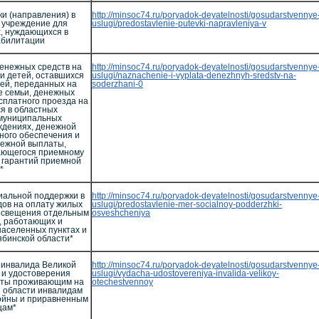
и (направления) в
http://minsoc74.ru/poryadok-deyatelnosti/gosudarstvennye
 учреждение для
uslugi/predostavlenie-putevki-napravleniya-v
, нуждающихся в
абилитации
енежных средств на
http://minsoc74.ru/poryadok-deyatelnosti/gosudarstvennye
и детей, оставшихся
uslugi/naznachenie-i-vyplata-denezhnyh-sredstv-na-
ей, переданных на
soderzhani-0
е семьи, денежных
сплатного проезда на
я в областных
 муниципальных
ждениях, денежной
ного обеспечения и
ежной выплаты,
ающегося приемному
 гарантий приемной
*
иальной поддержки в
http://minsoc74.ru/poryadok-deyatelnosti/gosudarstvennye
дов на оплату жилых
uslugi/predostavlenie-mer-socialnoy-podderzhki-
освещения отдельным
osveshcheniya
, работающих и
населенных пунктах и
ябинской области*
 инвалида Великой
http://minsoc74.ru/poryadok-deyatelnosti/gosudarstvennye
 и удостоверения
uslugi/vydacha-udostovereniya-invalida-velikoy-
готы проживающим на
otechestvennoy
 области инвалидам
ойны и приравненным
цам*