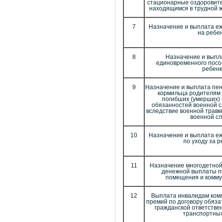
стационарные оздоровите
находящимся в трудной 
7
Назначение и выплата е
на ребе
8
Назначение и выпл
единовременного посо
ребенк
9
Назначение и выплата пен
кормильца родителям
погибших (умерших)
обязанностей военной 
вследствие военной травм
военной с
10
Назначение и выплата е
по уходу за 
11
Назначение многодетной
денежной выплаты п
помещения и комму
12
Выплата инвалидам ком
премий по договору обяза
гражданской ответстве
транспортных