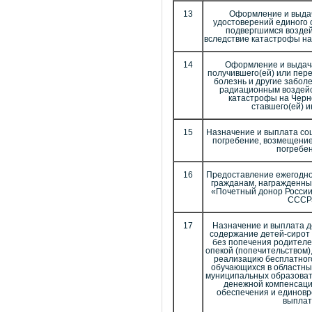
13
Оформление и выда
удостоверений единого 
подвергшимся возде
вследствие катастрофы н
14
Оформление и выдач
получившего(ей) или пер
болезнь и другие забол
радиационным воздейс
катастрофы на Черн
ставшего(ей) 
15
Назначение и выплата со
погребение, возмещение
погребе
16
Предоставление ежегодн
гражданам, награжденны
«Почетный донор России
СССР
17
Назначение и выплата д
содержание детей-сирот 
без попечения родителе
опекой (попечительством)
реализацию бесплатного
обучающихся в областны
муниципальных образоват
денежной компенсаци
обеспечения и единов
выплат