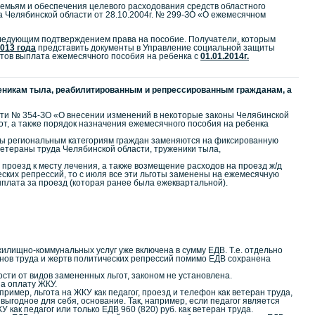
мьям и обеспечения целевого расходования средств областного
а Челябинской области от 28.10.2004г. № 299-ЗО «О ежемесячном
следующим подтверждением права на пособие. Получатели, которым
2013 года
представить документы в Управление социальной защиты
тов выплата ежемесячного пособия на ребенка с
01.01.2014г.
женикам тыла, реабилитированным и репрессированным гражданам, а
сти № 354-ЗО «О внесении изменений в некоторые законы Челябинской
т, а также порядок назначения ежемесячного пособия на ребенка
латы региональным категориям граждан заменяются на фиксированную
етераны труда Челябинской области, труженики тыла,
проезд к месту лечения, а также возмещение расходов на проезд ж/д
ских репрессий, то с июля все эти льготы заменены на ежемесячную
ыплата за проезд (которая ранее была ежеквартальной).
жилищно-коммунальных услуг уже включена в сумму ЕДВ. Т.е. отдельно
анов труда и жертв политических репрессий помимо ЕДВ сохранена
ти от видов замененных льгот, законом не установлена.
а оплату ЖКУ.
имер, льгота на ЖКУ как педагог, проезд и телефон как ветеран труда,
выгодное для себя, основание. Так, например, если педагог является
ак педагог или только ЕДВ 960 (820) руб. как ветеран труда.