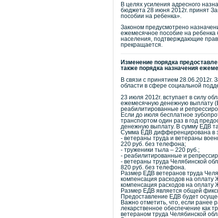
В целях усиления адресного назн
бюджета 28 июня 2012г. принят З
пособии на ребенка».
Законом предусмотрено назначен
ежемесячное пособие на ребенка б
населения, подтверждающие право
прекращается.
Изменение порядка предоставлен
также порядка назначения ежеме
В связи с принятием 28.06.2012г
области в сфере социальной подд
23 июля 2012г. вступает в силу 
ежемесячную денежную выплату (Е
реабилитированные и репрессиро
Если до июля бесплатное зубопрот
транспортом один раз в год предо
денежную выплату. В сумму ЕДВ та
Сумма ЕДВ дифференцирована в з
- ветераны труда и ветераны воен
220 руб. без телефона;
- труженики тыла – 220 руб.;
- реабилитированные и репрессир
- ветераны труда Челябинской обл
820 руб. без телефона.
Размер ЕДВ ветеранов труда Челяб
компенсация расходов на оплату 
компенсация расходов на оплату 
Размер ЕДВ является общей фикси
Предоставление ЕДВ будет осущест
Важно отметить, что, если ранее 
лекарственное обеспечение как тр
ветераном труда Челябинской обла