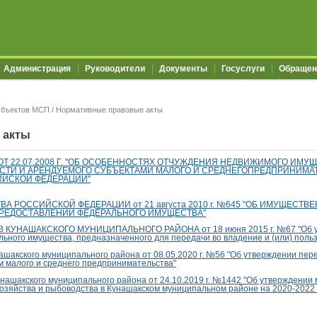
Администрация
Руководители
Документы
Госуслуги
Обращен
убъектов МСП
/
Нормативные правовые акты
 акты
ОТ 22.07.2008 Г. "ОБ ОСОБЕННОСТЯХ ОТЧУЖДЕНИЯ НЕДВИЖИМОГО ИМУ
И И АРЕНДУЕМОГО СУБЪЕКТАМИ МАЛОГО И СРЕДНЕГОПРЕДПРИНИМАТ
ЙСКОЙ ФЕДЕРАЦИИ"
 РОССИЙСКОЙ ФЕДЕРАЦИИ от 21 августа 2010 г. №645
"
ОБ ИМУЩЕСТВЕ
РЕДОСТАВЛЕНИИ ФЕДЕРАЛЬНОГО ИМУЩЕСТВА"
КУНАШАКСКОГО МУНИЦИПАЛЬНОГО РАЙОНА от 18 июня 2015 г. №
67 "
Об 
льного имущества, предназначенного для передачи
во владение и (или) пол
шакского муниципального района от 08.05.2020 г. №56 "Об утверждении пер
м малого и среднего предпринимательства"
ашакского муниципального района от 24.10.2019 г. №1442 "Об утверждении
хозяйства и рыбоводства в Кунашакском муниципальном районе на 2020-2022