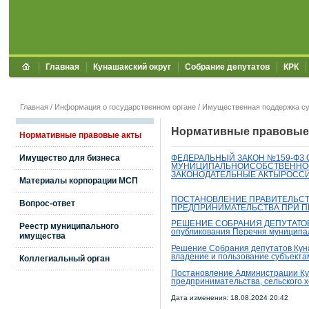
Главная
Кунашакский округ
Собрание депутатов
КРК
Главная
/
Информация о государственном органе
/
Имущественная поддержка с
Нормативные правовые
Нормативные правовые акты
Имущество для бизнеса
ФЕДЕРАЛЬНЫЙ ЗАКОН №159-ФЗ 
МУНИЦИПАЛЬНОЙСОБСТВЕННОСТ
ЗАКОНОДАТЕЛЬНЫЕ АКТЫРОССИ
Материалы корпорации МСП
ПОСТАНОВЛЕНИЕ ПРАВИТЕЛЬСТВА
Вопрос-ответ
ПРЕДПРИНИМАТЕЛЬСТВА ПРИ П
РЕШЕНИЕ СОБРАНИЯ ДЕПУТАТОВ 
Реестр муниципального
опубликования Перечня
муниципа
имущества
Решение Собрания депутатов Куна
владение и пользование субъекта
Коллегиальный орган
Постановление Администрации Кун
предпринимательства, сельского 
Дата изменения: 18.08.2024 20:42