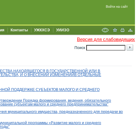
Войти на сайт
ия
Контакты
УЖКХСЭ
УИИЗО
Версия для слабовидящих
Поиск
ЩЕСТВА,НАХОДЯЩЕГОСЯ В ГОСУДАРСТВЕННОЙ ИЛИ В
ЕЛЬСТВА, И О ВНЕСЕНИИ ИЗМЕНЕНИЙВ ОТДЕЛЬНЫЕ
ННОЙ ПОДДЕРЖКЕ СУБЪЕКТОВ МАЛОГО И СРЕДНЕГО
утверждении Порядка формирования,
ведения, обязательного
ьзование субъектам малого
и среднего предпринимательства"
ечня муниципального имущества, предназначенного для передачи во
 муниципальной программы «Развитие малого и среднего
 годы
"