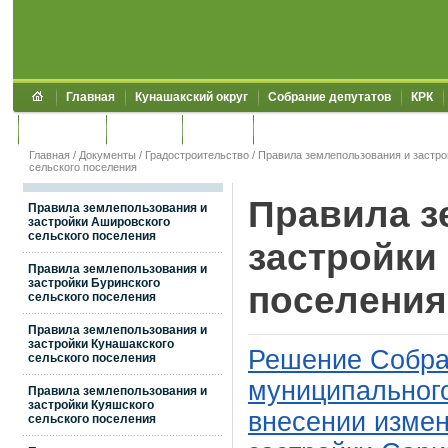
Главная
Кунашакский округ
Собрание депутатов
КРК
Обращения
Контакты
УЖКХСЭ
УИИЗО
Главная
/
Документы
/
Градостроительство
/
Правила землепользования и застро
сельского поселения
Правила з
Правила землепользования и
застройки Ашировского
сельского поселения
застройки
Правила землепользования и
застройки Буринского
поселения
сельского поселения
Правила землепользования и
застройки Кунашакского
Решение Собра
сельского поселения
муниципального
Правила землепользования и
застройки Куяшского
внесении измен
сельского поселения