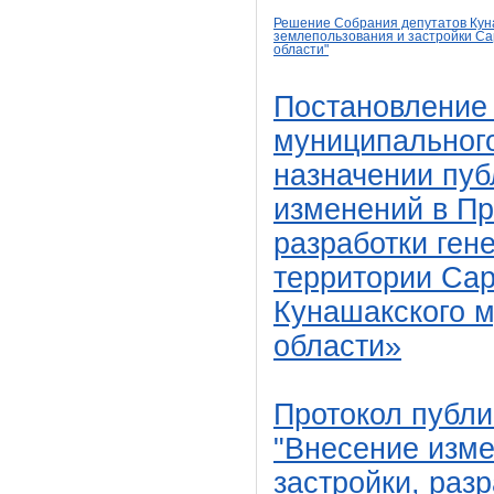
Решение Собрания депутатов Куна
землепользования и застройки Са
области
"
Постановление
муниципального
назначении пу
изменений в Пр
разработки ген
территории Сар
Кунашакского 
области»
Протокол публи
"Внесение изме
застройки, раз