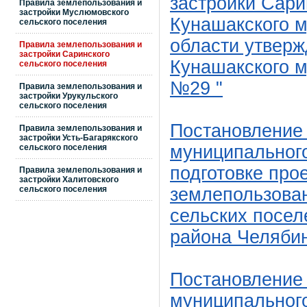
застройки Сари
Правила землепользования и
застройки Муслюмовского
Кунашакского 
сельского поселения
области утвер
Правила землепользования и
застройки Саринского
Кунашакского м
сельского поселения
№29
"
Правила землепользования и
застройки Урукульского
сельского поселения
Постановление
Правила землепользования и
застройки Усть-Багарякского
муниципального
сельского поселения
подготовке про
Правила землепользования и
застройки Халитовского
сельского поселения
землепользова
сельских посе
района Челяби
Постановление
муниципального