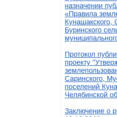
назначении пуб
«Правила земле
Кунашакского, 
Буринского сел
муниципальног
Протокол
публи
проекту "Утвер
землепользован
С
аринского, Му
поселений Кун
Челябинской об
Заключение о р