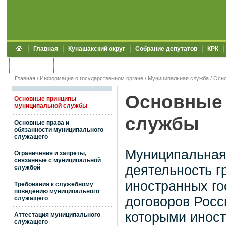
Главная
Кунашакский округ
Собрание депутатов
КРК
Обращения
Контакты
УЖКХСЭ
УИИЗО
Главная
/
Информация о государственном органе
/
Муниципальная служба
/
Осно
Основные
Основные принципы
муниципальной службы
службы
Основные права и
обязанности муниципального
служащего
Муниципальная
Ограничения и запреты,
связанные с муниципальной
деятельность г
службой
иностранных го
Требования к служебному
поведению муниципального
договоров Росс
служащего
которыми инос
Аттестация муниципального
служащего