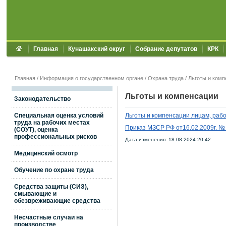
Главная
Кунашакский округ
Собрание депутатов
КРК
Главная
/
Информация о государственном органе
/
Охрана труда
/
Льготы и комп
Льготы и компенсации
Законодательство
Специальная оценка условий
Льготы и компенсации лицам, раб
труда на рабочих местах
Приказ МЗСР РФ от16.02.2009г. №
(СОУТ), оценка
профессиональных рисков
Дата изменения: 18.08.2024 20:42
Медицинский осмотр
Обучение по охране труда
Средства защиты (СИЗ),
смывающие и
обезвреживающие средства
Несчастные случаи на
производстве