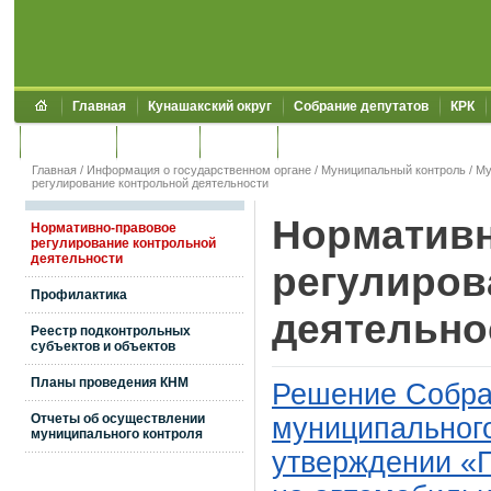
Главная
Кунашакский округ
Собрание депутатов
КРК
Обращения
Контакты
УЖКХСЭ
УИИЗО
Главная
/
Информация о государственном органе
/
Муниципальный контроль
/
Му
регулирование контрольной деятельности
Нормативн
Нормативно-правовое
регулирование контрольной
деятельности
регулиров
Профилактика
деятельно
Реестр подконтрольных
субъектов и объектов
Планы проведения КНМ
Решение Собра
Отчеты об осуществлении
муниципального
муниципального контроля
утверждении «