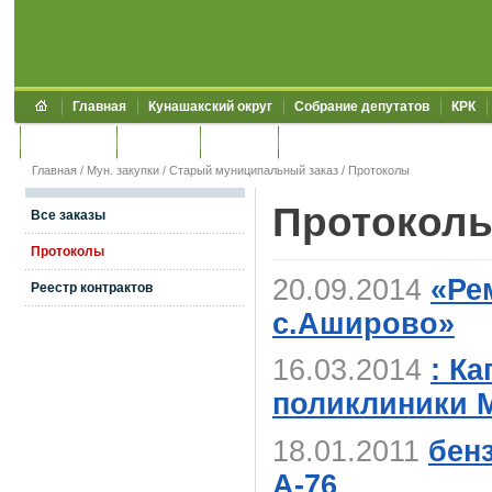
Главная
Кунашакский округ
Собрание депутатов
КРК
Обращения
Контакты
УЖКХСЭ
УИИЗО
Главная
/
Мун. закупки
/
Старый муниципальный заказ
/ Протоколы
Протокол
Все заказы
Протоколы
20.09.2014
«Ре
Реестр контрактов
с.Аширово»
16.03.2014
: К
поликлиники 
18.01.2011
бен
А-76