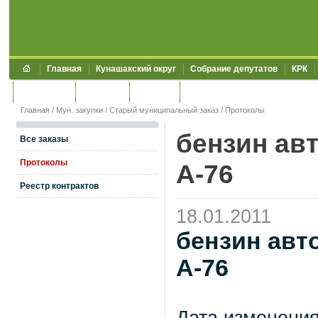
Главная
Кунашакский округ
Собрание депутатов
КРК
Обращения
Контакты
УЖКХСЭ
УИИЗО
Главная
/
Мун. закупки
/
Старый муниципальный заказ
/
Протоколы
бензин ав
Все заказы
Протоколы
А-76
Реестр контрактов
18.01.2011
бензин авт
А-76