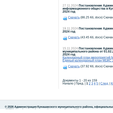
27.11.2024
Постановление Админи
информационного общества в Ку
2024 год
Скачать
(86.25 Кб, docx) Скача
19.11.2024
Постановление Админи
2024 год
Скачать
(43.45 Кб, docx) Скача
15.11.2024
Постановление Админи
муниципального района от 01.02.
2024 год
Календарный план мероприятий МБ
Единый календарный план МЦКС 2
Скачать
(37.92 Кб, docx) Скача
Документы 1 - 20 из 159
Начало | Пред. |
1
2
3
4
5
|
След.
|
К
© 2026 Администрация Кунашакского муниципального района, официальны
456730, Челябинская область, с.Кунашак, ул. Ленина 103
тел./факс: 8 (35148) 2-82-75