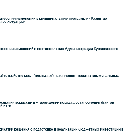
 внесении изменений в муниципальную программу «Развитие
йных ситуаций"
внесении изменений в постановление Администрации Кунашакского
 обустройстве мест (площадок) накопления твердых коммунальных
создании комиссии и утверждении порядка установления фактов
их ж..."
ринятии решения о подготовке и реализации бюджетных инвестиций в