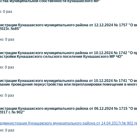
ьства муниципальной собственности Кунашакского МР"
: 0 раз
страции Кунашакского муниципального района от 12.12.2024 № 1757 "О 
2023г. №85"
но: 0 раз
страции Кунашакского муниципального района от 10.12.2024 № 1742 "О 
астройки Кунашакского сельского поселения Кунашакского МР ЧО"
но: 0 раз
страции Кунашакского муниципального района от 10.12.2024 № 1741 "О 
ание проведения переустройства или перепланировки помещения в много
но: 0 раз
страции Кунашакского муниципального района от 06.12.2024 № 1715 "О 
017 г. № 902"
 администрации
Кунашакского муниципального района
от
14.04.2017г.№ 902
(
но: 0 раз