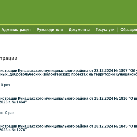
Администрация
Руководители
Документы
Госуслуги
Обращен
трации
страции Кунашакского муниципального района от 23.12.2024 № 1807 "Об
ных, добровольческих (волонтерских) проектах на территории Кунашакског
 0 раз
страции Кунашакского муниципального района от 25.12.2024 № 1816 "О 
2023 г. № 1464"
но: 0 раз
страции Кунашакского муниципального района от 28.12.2024 № 1845 "О 
2023 г. № 1276"