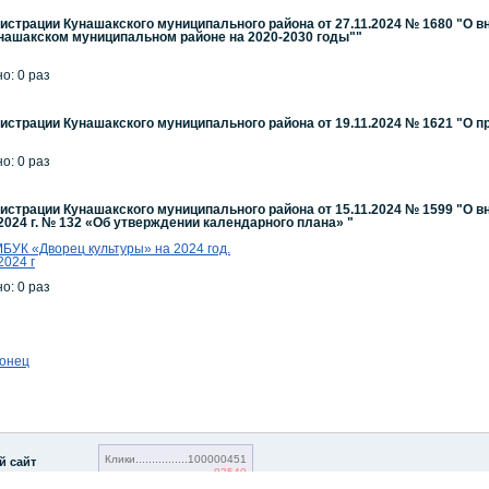
страции Кунашакского муниципального района от 27.11.2024 № 1680 "О 
нашакском муниципальном районе на 2020-2030 годы""
но: 0 раз
страции Кунашакского муниципального района от 19.11.2024 № 1621 "О 
но: 0 раз
страции Кунашакского муниципального района от 15.11.2024 № 1599 "О 
2024 г. № 132 «Об утверждении календарного плана» "
УК «Дворец культуры» на 2024 год.
024 г
но: 0 раз
онец
Клики
100000451
й сайт
93540
Посетители
20727616