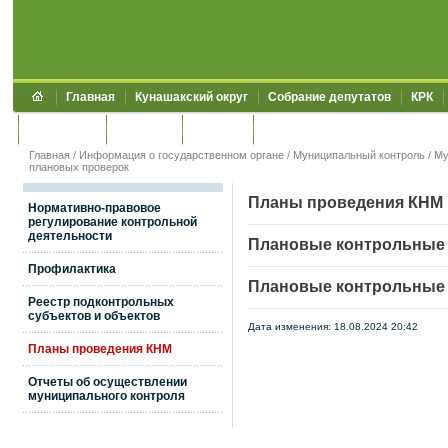
Главная
Кунашакский округ
Собрание депутатов
КРК
Обращения
Контакты
УЖКХСЭ
УИИЗО
Главная
/
Информация о государственном органе
/
Муниципальный контроль
/
Му
плановых проверок
Планы проведения КНМ
Нормативно-правовое
регулирование контрольной
деятельности
Плановые контрольные 
Профилактика
Плановые контрольные 
Реестр подконтрольных
субъектов и объектов
Дата изменения: 18.08.2024 20:42
Планы проведения КНМ
Отчеты об осуществлении
муниципального контроля