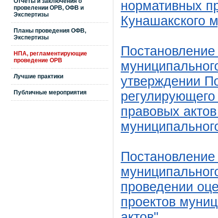
Отчеты и заключения о
нормативных п
провелении ОРВ, ОФВ и
Экспертизы
Кунашакского 
Планы проведения ОФВ,
Экспертизы
Постановление
НПА, регламентирующие
проведение ОРВ
муниципального
Лучшие практики
утверждении По
Публичные мероприятия
регулирующего 
правовых актов
муниципальног
Постановление
муниципального
проведении оце
проектов муни
актов"