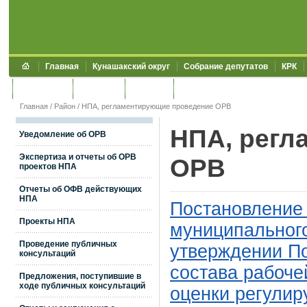
Главная
Кунашакский округ
Собрание депутатов
КРК
Обращения
Контакты
УЖКХСЭ
УИИЗО
Главная
/
Район
/
НПА, регламентирующие проведение ОРВ
НПА, регл
Уведомление об ОРВ
Экспертиза и отчеты об ОРВ
ОРВ
проектов НПА
Отчеты об ОФВ действующих
НПА
Постановление
Проекты НПА
муниципального
Проведение публичных
утверждении По
консультаций
состава рабоче
Предложения, поступившие в
ходе публичных консультаций
оценки регулир