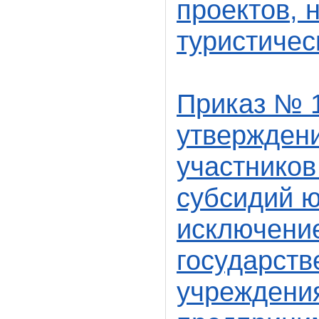
проектов, 
туристичес
Приказ № 1
утвержден
участников
субсидий ю
исключени
государст
учреждени