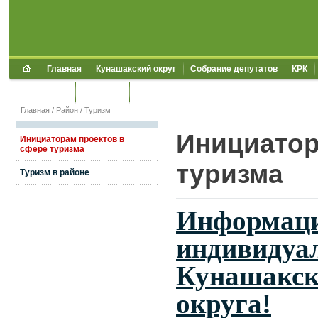
Главная
Кунашакский округ
Собрание депутатов
КРК
Обращения
Контакты
УЖКХСЭ
УИИЗО
Главная
/
Район
/
Туризм
Инициатор
Инициаторам проектов в
сфере туризма
туризма
Туризм в районе
Информаци
индивидуа
Кунашакск
округа!