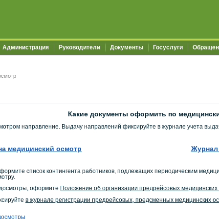
Администрация
Руководители
Документы
Госуслуги
Обращен
осмотр
Какие документы оформить по медицинск
мотром направление. Выдачу направлений фиксируйте в журнале учета выда
на медицинский осмотр
Журнал 
формите список контингента работников, подлежащих периодическим медицин
отру.
едосмотры, оформите
Положение об организации предрейсовых медицинских 
ксируйте
в журнале регистрации предрейсовых, предсменных медицинских о
досмотры