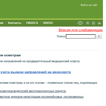
Войти на сайт
ия
Контакты
УЖКХСЭ
УИИЗО
Версия для слабовидящих
Поиск
им осмотрам
чи направлений на предварительный медицинский осмотр.
учета выдачи направлений на медосмотр
ским осмотрам, и на его основе – поименные списки лиц, подлежащих
осмотров водителей автотранспортных средств.
смотров, журнале регистрации послерейсовых, послесменных