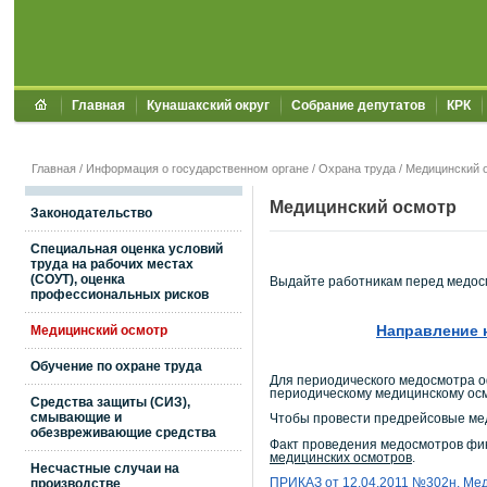
Главная
Кунашакский округ
Собрание депутатов
КРК
Главная
/
Информация о государственном органе
/
Охрана труда
/
Медицинский 
Медицинский осмотр
Законодательство
Специальная оценка условий
труда на рабочих местах
(СОУТ), оценка
Выдайте работникам перед медос
профессиональных рисков
Направление 
Медицинский осмотр
Обучение по охране труда
Для периодического медосмотра о
периодическому медицинскому осм
Средства защиты (СИЗ),
смывающие и
Чтобы провести предрейсовые м
обезвреживающие средства
Факт проведения медосмотров фи
медицинских осмотров
.
Несчастные случаи на
производстве
ПРИКАЗ от 12.04.2011 №302н. Ме