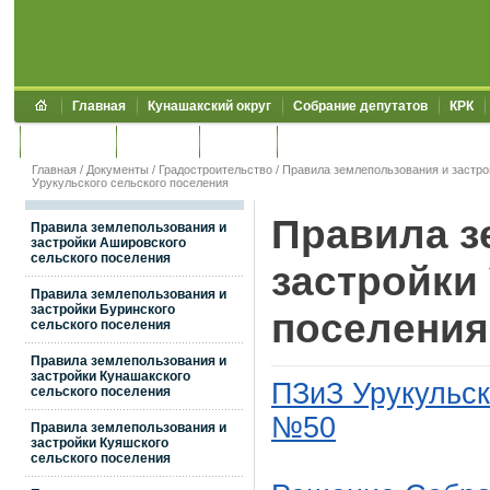
Главная
Кунашакский округ
Собрание депутатов
КРК
Обращения
Контакты
УЖКХСЭ
УИИЗО
Главная
/
Документы
/
Градостроительство
/
Правила землепользования и застро
Урукульского сельского поселения
Правила з
Правила землепользования и
застройки Ашировского
сельского поселения
застройки
Правила землепользования и
застройки Буринского
поселения
сельского поселения
Правила землепользования и
застройки Кунашакского
ПЗиЗ Урукульск
сельского поселения
№50
Правила землепользования и
застройки Куяшского
сельского поселения