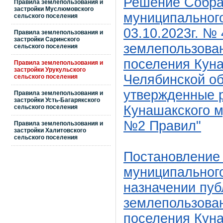
Решение Собра
Правила землепользования и
застройки Муслюмовского
муниципального
сельского поселения
03.10.2023г. №
Правила землепользования и
застройки Саринского
землепользова
сельского поселения
поселения Кун
Правила землепользования и
застройки Урукульского
Челябинской об
сельского поселения
утвержденные 
Правила землепользования и
застройки Усть-Багарякского
Кунашакского м
сельского поселения
№2 Правил"
Правила землепользования и
застройки Халитовского
сельского поселения
Постановление
муниципального
назначении пуб
землепользован
поселения
Куна