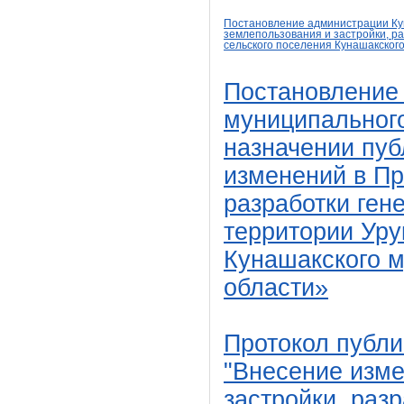
Постановление администрации Кун
землепользования и
застройки, р
сельского поселения Кунашакско
Постановление
муниципального
назначении пу
изменений в Пр
разработки ген
территории Уру
Кунашакского 
области»
Протокол публи
"Внесение изме
застройки, раз