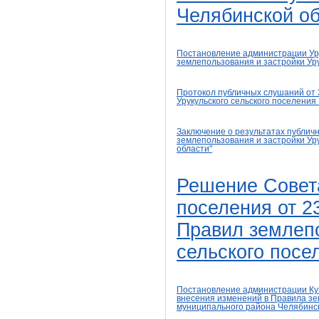
Челябинской
об
Постановление администрации Уру
землепользования и застройки Уру
Протокол
публичных слушаний от 
Урукульского
сельского
поселения
Заключение о результатах публич
землепользования и застройки Уру
области"
Решение Совет
поселения от 2
П
равил землепо
сельского посе
Постановление администрации Кун
внесения изменений в Правила з
муниципального района Челябинс