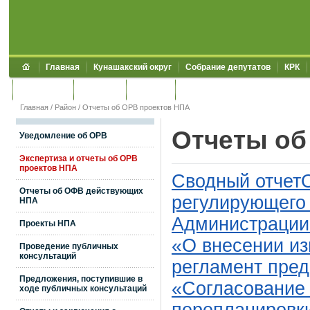
Главная
Кунашакский округ
Собрание депутатов
КРК
Обращения
Контакты
УЖКХСЭ
УИИЗО
Главная
/
Район
/
Отчеты об ОРВ проектов НПА
Отчеты об
Уведомление об ОРВ
Экспертиза и отчеты об ОРВ
проектов НПА
Сводный отчетО
Отчеты об ОФВ действующих
регулирующего 
НПА
Администрации
Проекты НПА
«О внесении и
Проведение публичных
консультаций
регламент пред
Предложения, поступившие в
«Согласование 
ходе публичных консультаций