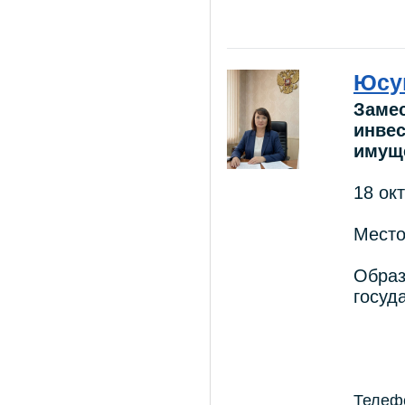
Юсу
Замес
инвес
имущ
18 ок
Место
Образ
госуд
Телефо