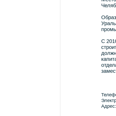
Челяб
Обра
Ураль
промы
С 201
стро
долж
капит
отде
замес
Телефо
Электр
Адрес: