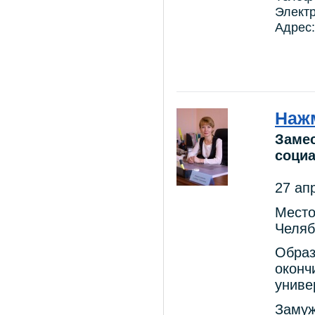
Электр
Адрес:
Наж
Замес
соци
27 ап
Место
Челяб
Образ
оконч
униве
Замуж