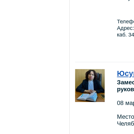
Телефо
Адрес:
каб. 3
Юсу
Замес
руко
08 ма
Место
Челяб