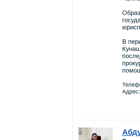
Образ
госуд
юрисп
В пер
Кунаш
после
проку
помощ
Телеф
Адрес:
Абд