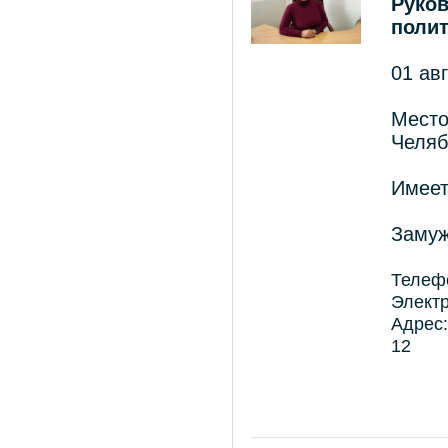
Руко
поли
01 ав
Место
Челяб
Имеет
Замуж
Телефо
Электр
Адрес:
12