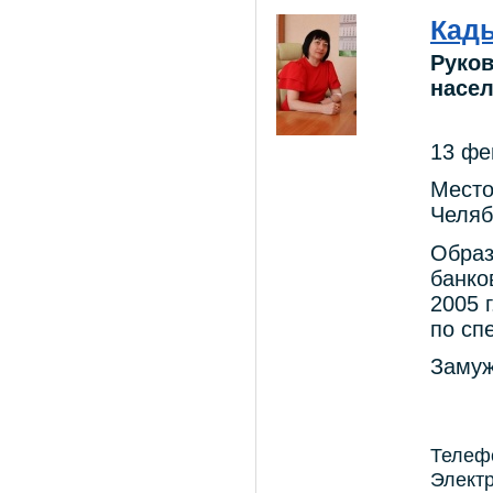
Кад
Руко
насе
13 фе
Место
Челяб
Образ
банко
2005 
по сп
Замуж
Телефо
Электр