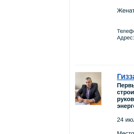
Женат
Телефо
Адрес:
Гиз
Первы
строи
руков
энер
24 ию
Мест