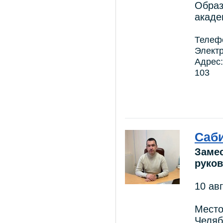
Образ
акаде
Телефо
Электр
Адрес:
103
Саби
Замес
руков
10 ав
Место
Челяб