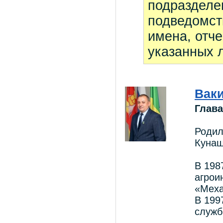
подразделе
подведомст
имена, отче
указанных л
Вак
Глава
Родил
Кунаш
В 198
агрои
«Меха
В 199
служб