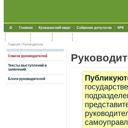
Главная
Кунашакский округ
Собрание депутатов
КРК
Обращения
Контакты
УЖКХСЭ
УИИЗО
Главная
/
Руководители
Руководит
Список руководителей
Тексты выступлений и
заявлений
Публикуют
Блоги руководителей
государстве
подразделе
представите
руководите
самоуправл