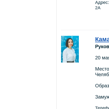
Адрес:
2А
Кама
Руков
20 ма
Место
Челяб
Образ
Замуж
Телефо