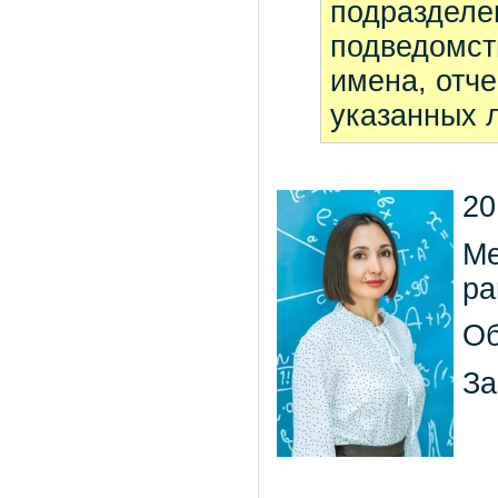
подразделе
подведомст
имена, отче
указанных л
20
Ме
ра
Об
За