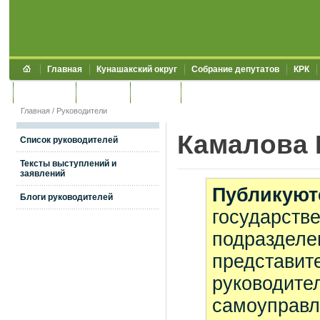
Главная
Кунашакский округ
Собрание депутатов
КРК
Обращения
Контакты
УЖКХСЭ
УИИЗО
Главная
/
Руководители
Камалова 
Список руководителей
Тексты выступлений и
заявлений
Публикуют
Блоги руководителей
государстве
подразделе
представите
руководите
самоуправл