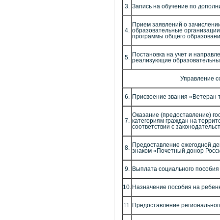
3.
Запись на обучение по допол
Прием заявлений о зачислени
4.
образовательные организации
программы общего образован
Постановка на учет и направл
5.
реализующие образовательны
Управление с
6.
Присвоение звания «Ветеран 
Оказание (предоставление) г
7.
категориям граждан на террит
соответствии с законодательс
Предоставление ежегодной д
8.
знаком «Почетный донор Росс
9.
Выплата социального пособия
10.
Назначение пособия на ребен
11.
Предоставление регионального