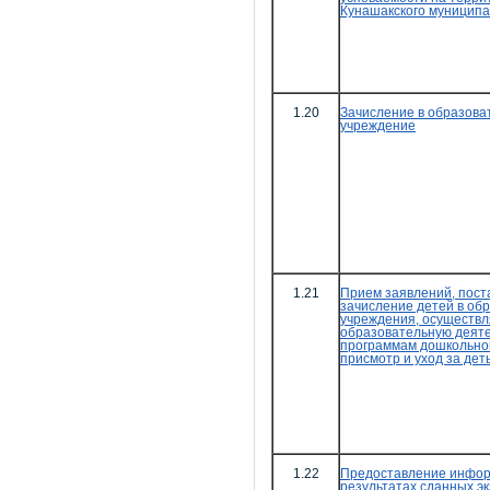
Кунашакского муниципа
1.20
Зачисление в образова
учреждение
1.21
Прием заявлений, поста
зачисление детей в об
учреждения, осуществ
образовательную деяте
программам дошкольног
присмотр и уход за дет
1.22
Предоставление инфор
результатах сданных э