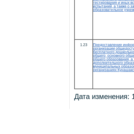
тестирования и иных в
испытаний, а также о з
образовательное учре
1.23
Предоставление инфор
организации общедосту
бесплатного дошкольно
общего, основного обще
общего образования, а
дополнительного образ
муниципальных образо
организациях Кунашакс
Дата изменения: 1