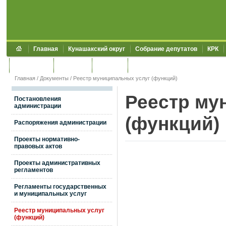
Главная
Кунашакский округ
Собрание депутатов
КРК
Обращения
Контакты
УЖКХСЭ
УИИЗО
Главная
/
Документы
/
Реестр муниципальных услуг (функций)
Реестр му
Постановления
администрации
(функций)
Распоряжения администрации
Проекты нормативно-
правовых актов
Проекты административных
регламентов
Регламенты государственных
и муниципальных услуг
Реестр муниципальных услуг
(функций)