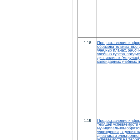
1.18
Предоставление инфор
образовательных прог
учебных планах, рабоч
учебных курсов, предме
дисциплинах (модулях),
календарных учебных 
1.19
Предоставление инфор
текущей успеваемости 
муниципальном образо
учреждении, ведению э
дневника и электронно
успеваемости на терри