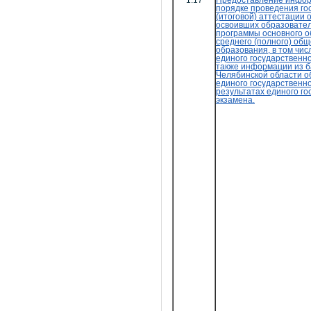
1.17
Предоставление инфор
порядке проведения го
(итоговой) аттестации
освоивших образовате
программы основного о
среднего (полного) общ
образования, в том чис
единого государственно
также информации из 
Челябинской области о
единого государственно
результатах единого го
экзамена.