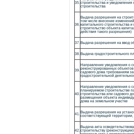
35.
строительства и уведомления 
строительства
Выдача разрешения на строите
том числе внесение изменений
36.
капитального строительства и
строительство объекта капита
действия такого разрешения)
37.
Выдача разрешения на ввод о
38.
Выдача градостроительного пл
Направление уведомления о с
реконструированных объектов
39.
садового дома требованиям за
градостроительной деятельно
Направление уведомления о со
планируемом строительстве п
40.
строительства или садового 
размещения объекта индивиду
дома на земельном участке
Выдача разрешения на установ
41.
соответствующей территории,
Выдача акта освидетельствов
42.
строительству (реконструкции