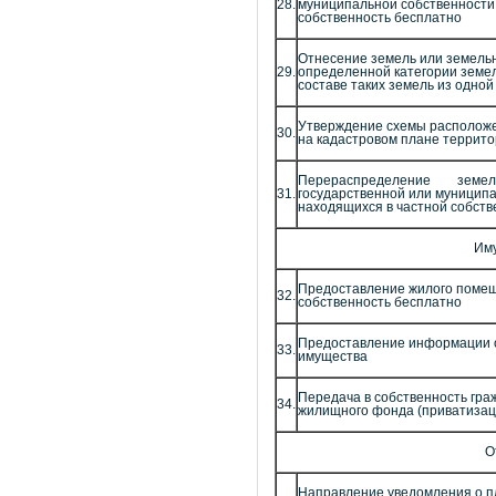
28.
муниципальной собственности,
собственность бесплатно
Отнесение земель или земельны
29.
определенной категории земел
составе таких земель из одной
Утверждение схемы расположен
30.
на кадастровом плане террит
Перераспределение земель и 
31.
государственной или муниципа
находящихся в частной собств
Им
Предоставление жилого помеще
32.
собственность бесплатно
Предоставление информации о
33.
имущества
Передача в собственность гр
34.
жилищного фонда (приватиза
О
Направление уведомления о п