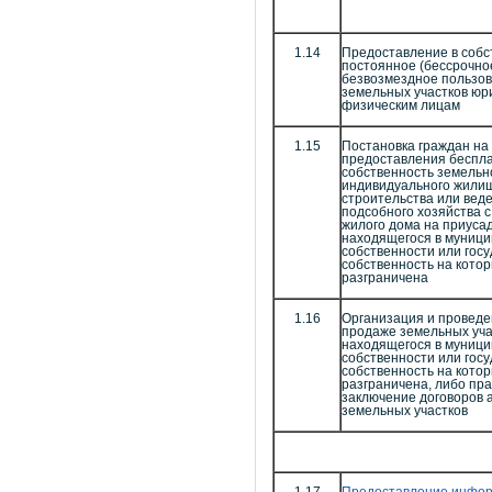
1.14
Предоставление в собс
постоянное (бессрочно
безвозмездное пользов
земельных участков юр
физическим лицам
1.15
Постановка граждан на 
предоставления беспла
собственность земельно
индивидуального жили
строительства или вед
подсобного хозяйства 
жилого дома на приусад
находящегося в муниц
собственности или гос
собственность на кото
разграничена
1.16
Организация и проведе
продаже земельных уча
находящегося в муниц
собственности или гос
собственность на кото
разграничена, либо пра
заключение договоров 
земельных участков