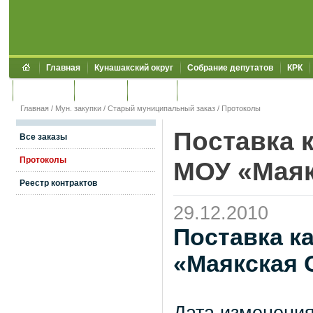
Главная
Кунашакский округ
Собрание депутатов
КРК
Обращения
Контакты
УЖКХСЭ
УИИЗО
Главная
/
Мун. закупки
/
Старый муниципальный заказ
/
Протоколы
Поставка 
Все заказы
Протоколы
МОУ «Мая
Реестр контрактов
29.12.2010
Поставка к
«Маякская