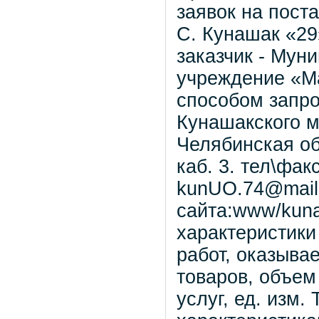
заявок на пост
С. Кунашак «29
заказчик - Мун
учреждение «М
способом запро
Кунашакского м
Челябинская обл
каб. 3. тел\фак
kunUO.74@mail.
сайта:www/kuna
характеристики
работ, оказыва
товаров, объем
услуг, ед. изм.