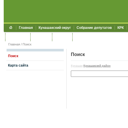
Главная
Кунашакский округ
Собрание депутатов
КРК
Обращения
Контакты
УЖКХСЭ
УИИЗО
Главная
/
Поиск
Поиск
Поиск
Карта сайта
Кунашак
Кунашакский район