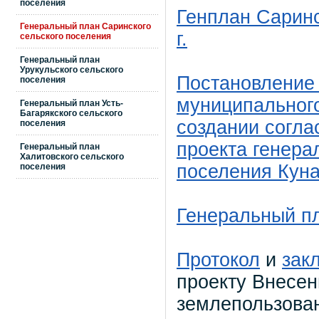
поселения
Генплан Саринс
Генеральный план Саринского
г.
сельского поселения
Генеральный план
Урукульского сельского
Постановление
поселения
муниципального
Генеральный план Усть-
Багарякского сельского
создании согла
поселения
проекта генера
Генеральный план
Халитовского сельского
поселения Куна
поселения
Генеральный пл
Протокол
и
зак
проекту Внесен
землепользован