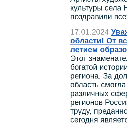
культуры села 
поздравили все
17.01.2024
Ува
области! От в
летием образо
Этот знаменат
богатой истори
региона. За до
область смогла
различных сфер
регионов Росс
труду, преданн
сегодня являе