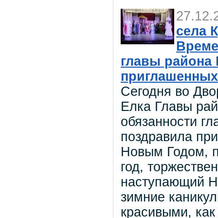
27.12.
села 
Време
главы района
приглашенных
Сегодня во Дво
Елка Главы ра
обязанности г
поздравила пр
Новым Годом, п
год, торжестве
наступающий Но
зимние каникул
красивыми, как