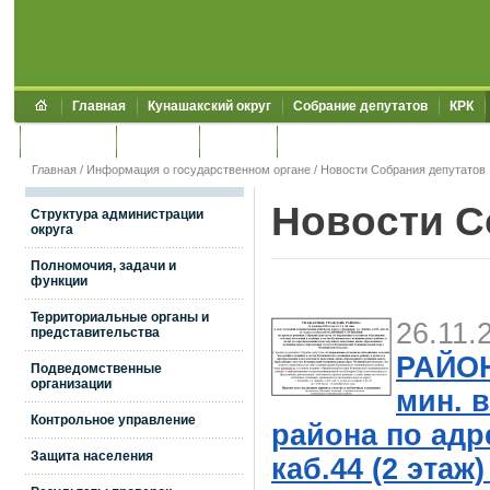
Главная
Кунашакский округ
Собрание депутатов
КРК
Обращения
Контакты
УЖКХСЭ
УИИЗО
Главная
/
Информация о государственном органе
/ Новости Собрания депутатов
Новости С
Структура администрации
округа
Полномочия, задачи и
функции
Территориальные органы и
26.11.
представительства
РАЙОНА
Подведомственные
организации
мин. 
Контрольное управление
района по адре
Защита населения
каб.44 (2 эт