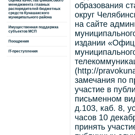
Оценка качества финансового
образования с
менеджмента главных
распорядителей бюджетных
округ Челябинс
средств Кунашакского
муниципального района
на сайте админ
Имущественная поддержка
муниципального
субъектов МСП
издании «Офиц
Поощрения
муниципальног
IT-преступления
телекоммуника
(http://pravoku
замечания по п
участие в публ
письменном вид
д.103, каб. 8, 
часов 10 декаб
принять участи