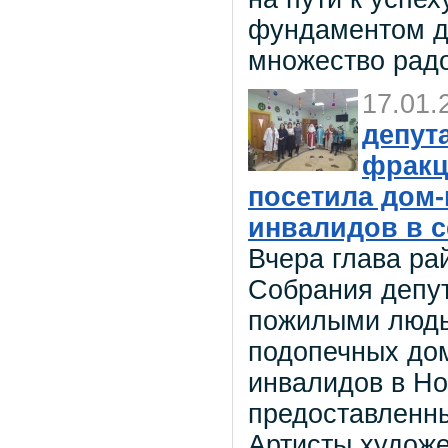
фундаментом дл
множество рад
17.01.
депут
фракц
посетила дом-
инвалидов в 
Вчера глава ра
Собрания депут
пожилыми людь
подопечных дом
инвалидов в Но
предоставленн
Артисты худож