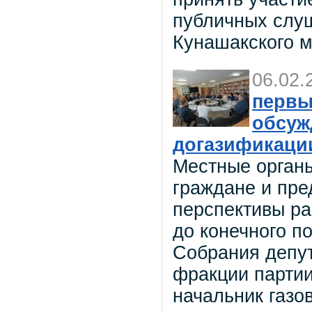
публичных слуш
Кунашакского 
06.02.
первы
обсуж
догазификаци
Местные органы
граждане и пре
перспективы ра
до конечного п
Собрания депут
фракции парти
начальник газо