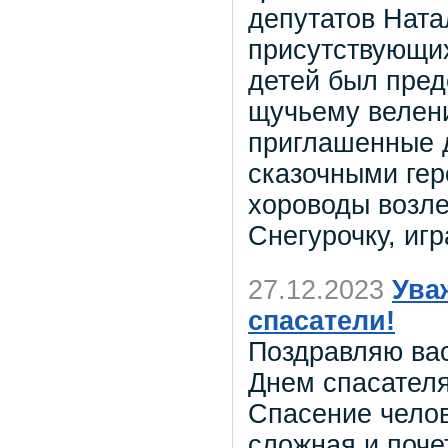
депутатов Ната
присутствующи
детей был пред
щучьему велен
приглашенные д
сказочными гер
хороводы возле
Снегурочку, игр
27.12.2023
Ува
спасатели!
Поздравляю ва
Днем спасател
Спасение челов
сложная и поче