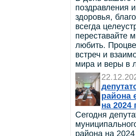
поздравления 
здоровья, благо
всегда целеуст
переставайте м
любить. Процве
встреч и взаим
мира и веры в 
22.12.20
депутат
района 
на 2024
Сегодня депута
муниципальног
района на 2024