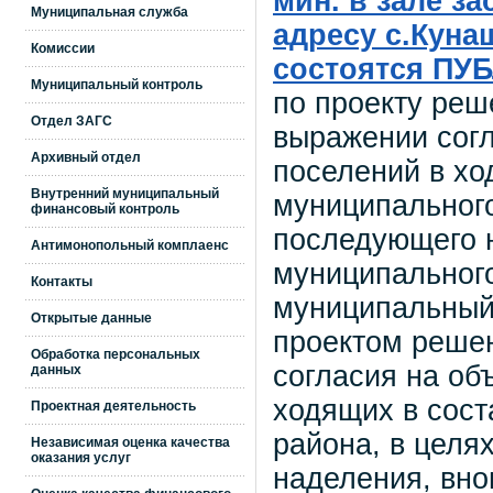
мин. в зале з
Муниципальная служба
адресу с.Кунаш
Комиссии
состоятся П
Муниципальный контроль
по проекту реш
Отдел ЗАГС
выражении согл
Архивный отдел
поселений в хо
Внутренний муниципальный
муниципального
финансовый контроль
последующего н
Антимонопольный комплаенс
муниципального
Контакты
муниципальный 
Открытые данные
проектом реше
Обработка персональных
согласия на об
данных
ходящих в сост
Проектная деятельность
района, в целя
Независимая оценка качества
оказания услуг
наделения, вно