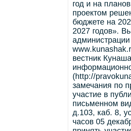
год и на плано
проектом реше
бюджете на 202
2027 годов». В
администрации
www.kunashak.
вестник Кунаша
информационно
(http://pravoku
замечания по п
участие в публ
письменном вид
д.103, каб. 8, 
часов 05 декаб
принять участи