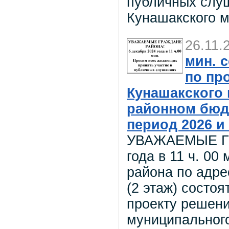
публичных слуш
Кунашакского 
26.11.
мин. 
по пр
Кунашакского
районном бюдж
период 2026 и 
УВАЖАЕМЫЕ ГР
года в 11 ч. 00
района по адрес
(2 этаж) сост
проекту решени
муниципальног