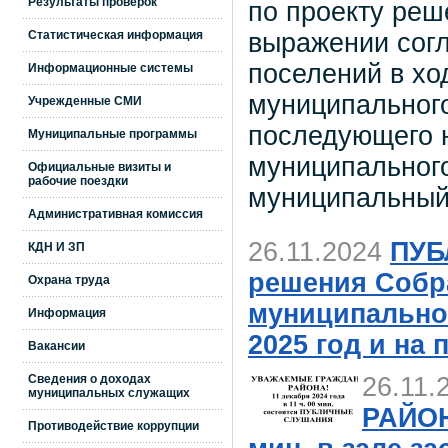
Результаты проверок
по проекту реш
выражении согл
Статистическая информация
поселений в хо
Информационные системы
муниципального
Учрежденные СМИ
последующего н
Муниципальные программы
муниципального
Официальные визиты и
рабочие поездки
муниципальный 
Административная комиссия
26.11.2024
ПУБ
КДН И ЗП
решения Собр
Охрана труда
муниципально
Информация
2025 год и на
Вакансии
Сведения о доходах
26.11.
муниципальных служащих
РАЙОНА
Противодействие коррупции