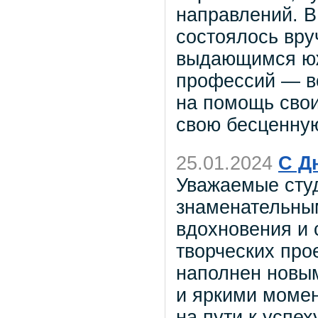
направлений. В
состоялось вру
выдающимся юж
профессий — вс
на помощь свои
свою бесценную
25.01.2024
С Д
Уважаемые сту
знаменательны
вдохновения и 
творческих про
наполнен новы
и яркими момен
на пути к успех