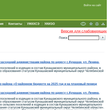
Войти на сайт
ия
Контакты
УЖКХСЭ
УИИЗО
Версия для слабовидящих
Поиск
заседаний администрации района по адресу с.Кунашак, ул. Ленина,
поселений в ходящих в состав Кунашакского муниципального района, в
го образования статусом Кунашакский муниципальный округ Челябинской
района «О районном бюджете на 2025 год и на плановый период
заседаний администрации района по адресу с.Кунашак, ул. Ленина,
поселений в ходящих в состав Кунашакского муниципального района, в
го образования статусом Кунашакский муниципальный округ Челябинской
 сельских поселений в ходящих в состав Кунашакского муниципального
вания статусом Кунашакский муниципальный округ Челябинской области».