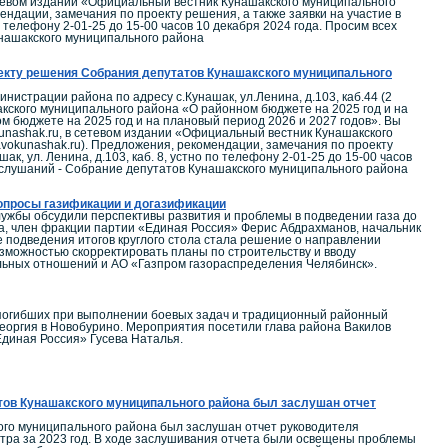
етевом издании «Официальный вестник Кунашакского муниципального
ндации, замечания по проекту решения, а также заявки на участие в
о телефону 2-01-25 до 15-00 часов 10 декабря 2024 года. Просим всех
нашакского муниципального района
оекту решения Собрания депутатов Кунашакского муниципального
истрации района по адресу с.Кунашак, ул.Ленина, д.103, каб.44 (2
кого муниципального района «О районном бюджете на 2025 год и на
 бюджете на 2025 год и на плановый период 2026 и 2027 годов». Вы
nashak.ru, в сетевом издании «Официальный вестник Кунашакского
vokunashak.ru). Предложения, рекомендации, замечания по проекту
к, ул. Ленина, д.103, каб. 8, устно по телефону 2-01-25 до 15-00 часов
 слушаний - Собрание депутатов Кунашакского муниципального района
вопросы газификации и догазификации
лужбы обсудили перспективы развития и проблемы в подведении газа до
а, член фракции партии «Единая Россия» Ферис Абдрахманов, начальник
 подведения итогов круглого стола стала решение о направлении
озможностью скорректировать планы по строительству и вводу
альных отношений и АО «Газпром газораспределения Челябинск».
, погибших при выполнении боевых задач и традиционный районный
Георгия в Новобурино. Мероприятия посетили глава района Вакилов
диная Россия» Гусева Наталья.
тов Кунашакского муниципального района был заслушан отчет
ого муниципального района был заслушан отчет руководителя
нтра за 2023 год. В ходе заслушивания отчета были освещены проблемы