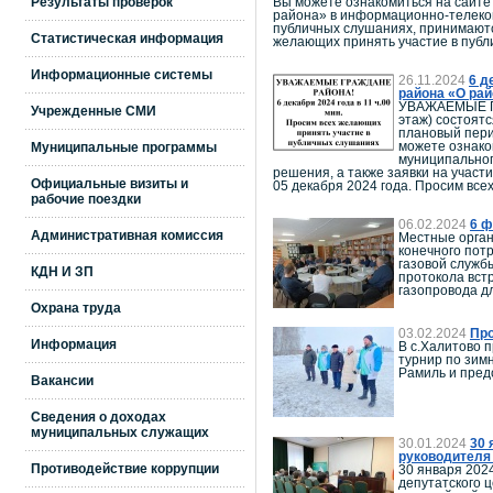
Результаты проверок
Вы можете ознакомиться на сайте
района» в информационно-телекомм
публичных слушаниях, принимаются 
Статистическая информация
желающих принять участие в публ
Информационные системы
26.11.2024
6 д
района «О рай
УВАЖАЕМЫЕ ГРА
Учрежденные СМИ
этаж) состоят
плановый пери
можете ознако
Муниципальные программы
муниципальног
решения, а также заявки на участи
Официальные визиты и
05 декабря 2024 года. Просим вс
рабочие поездки
06.02.2024
6 ф
Административная комиссия
Местные орган
конечного пот
газовой служб
КДН И ЗП
протокола вст
газопровода д
Охрана труда
03.02.2024
Про
Информация
В с.Халитово 
турнир по зим
Рамиль и пред
Вакансии
Сведения о доходах
муниципальных служащих
30.01.2024
30 
руководителя 
Противодействие коррупции
30 января 202
депутатского 