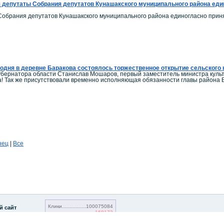
 депутаты Собрания депутатов Кунашакского муниципального района един
обрания депутатов Кунашакского муниципального района единогласно приня
одня в деревне Баракова состоялось торжественное открытие сельского 
убернатора области Станислав Мошаров, первый заместитель министра кул
а! Так же присутствовали временно исполняющая обязанности главы района
нец
|
Все
Клики
100075084
й сайт
168173
Посетители
20736381
18216