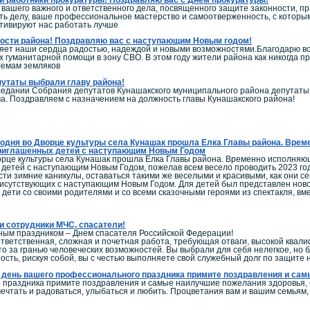
вашего важного и ответственного дела, посвященного защите законности, пр
сть делу, ваше профессиональное мастерство и самоотверженность, с котор
тивируют нас работать лучше
ости района! Поздравляю вас с наступающим Новым годом!
ет наши сердца радостью, надеждой и новыми возможностями.Благодарю всех
х гуманитарной помощи в зону СВО. В этом году жители района как никогда пр
лемам земляков
утаты выбрали главу района!
седании Собрания депутатов Кунашакского муниципального района депутаты
а. Поздравляем с назначением на должность главы Кунашакского района!
одня во Дворце культуры села Кунашак прошла Елка Главы района. Вре
риглашенных детей с наступающим Новым Годом
орце культуры села Кунашак прошла Елка Главы района. Временно исполня
детей с наступающим Новым Годом, пожелав всем весело проводить 2023 год
сти зимние каникулы, оставаться такими же веселыми и красивыми, как они с
исутствующих с наступающим Новым Годом. Для детей был представлен ново
дети со своими родителями и со всеми сказочными героями из спектакля, вме
 сотрудники МЧС, спасатели!
ным праздником – Днем спасателя Российской Федерации!
тветственная, сложная и почетная работа, требующая отваги, высокой квал
то за гранью человеческих возможностей. Вы выбрали для себя нелегкое, но
ость, рискуя собой, вы с честью выполняете свой служебный долг по защите
В день вашего профессионального праздника примите поздравления и сам
 праздника примите поздравления и самые наилучшие пожелания здоровья, бл
мечтать и радоваться, улыбаться и любить. Процветания вам и вашим семьям