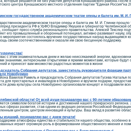
а, которые решаются не без участия депутатов Кунашакского района.После
тского центра Кунашакского местного отделения партии "Единая Россия"на 20
инском государственном академическом театре оперы и балета им. М. И
дарственном академическом театре оперы и балета им. М. И. Глинки прошло
олпред президента РФ в УрФО Владимир Якушев и губернатор Челябинской об
, сообщает пресс-служба регионального правительства. Алексей Текслер по
ляет его промышленный и оборонный потенциал, активно развивает науку, обра
го мероприятия состоялось вручение государственных наград выдающимся юж
ощь своим соотечественникам и оказали им свою бесценную поддержку.
туденчества!
ас с этим знаменательным днем и желаю неиссякаемой энергии, вдохновения 
ми знаниями, интересными открытиями и яркими моментами, которые будут со
ний и принесет вам множество радостных моментов в жизни
дседатель Собрания депутатов, заместитель руководителя фракции парт
селе Новобурино
айона Вакилов Рамиль и председатель Собрания депутатов Гусева Наталья 
ата для престарелых и инвалидов в Новобурино и вручили подарки, предос
сти дома культуры села Новобурино организовали концерт и поздравили все
ябинской области! От всей души поздравляю вас с 90-летием образован
ется символом богатой истории и достижений нашего прекрасного региона. 
ных сферах развития, став одним из ведущих регионов Российской Федерации
енным центром, центром инноваций и культуры. Ваш вклад в развитие обла
 изданий, поздравляю вас с днем печати!
поддержке атмосферы единства и стабильности нашего общества, особенно 
ованных играет огромную роль в формировании общественного мнения и по
 работники прокуратуры! Поздравляю вас с Днем прокуратуры!