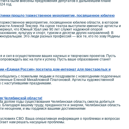
 отчета были внесены предложения депутатов о дальнейшем плане
24 год.
. Глинки прошло торжественное мероприятие, посвященное юбилею
 торжественное мероприятие, посвященное юбилею области, в котором
ласти Алексей Текслер. На сцене театра выступили именитые артисты и
дчеркнул, что Южный Урал уже 90 лет служит надежной опорой
зование, культуру и спорт, туризм и десятки других направлений. В
ноуральцам. Это люди разных профессий — все те, кто по зову Родины
и сил в осуществлении ваших научных и творческих проектов. Пусть
провождать вас на пути к успеху. Пусть ваше образование станет
ии «Единая Россия» посетила дом-интернат для престарелых и
пообщались с пожилыми людьми и поздравили с новогодними подопечных
тавленные Еленой Михайловной Платоновой. Артисты художественной
х с наступившими праздниками.
ия Челябинской области!
За долгие годы существования Челябинская область смогла добиться
. Благодаря вашему труду, преданности и энергии, Челябинская область
сти неоценим, и мы гордимся вашими достижениями
в условиях СВО. Ваша оперативная информация о проблемах и вопросах
могает нам решать насущные проблемы.