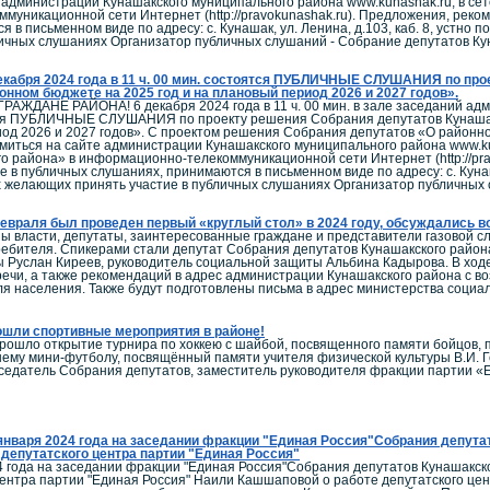
 администрации Кунашакского муниципального района www.kunashak.ru, в с
уникационной сети Интернет (http://pravokunashak.ru). Предложения, рекоме
в письменном виде по адресу: с. Кунашак, ул. Ленина, д.103, каб. 8, устно п
ичных слушаниях Организатор публичных слушаний - Собрание депутатов Ку
екабря 2024 года в 11 ч. 00 мин. cостоятся ПУБЛИЧНЫЕ СЛУШАНИЯ по пр
онном бюджете на 2025 год и на плановый период 2026 и 2027 годов».
ЖДАНЕ РАЙОНА! 6 декабря 2024 года в 11 ч. 00 мин. в зале заседаний админ
ся ПУБЛИЧНЫЕ СЛУШАНИЯ по проекту решения Собрания депутатов Кунашакс
од 2026 и 2027 годов». С проектом решения Собрания депутатов «О районном
миться на сайте администрации Кунашакского муниципального района www.ku
о района» в информационно-телекоммуникационной сети Интернет (http://pra
е в публичных слушаниях, принимаются в письменном виде по адресу: с. Кунаша
ех желающих принять участие в публичных слушаниях Организатор публичных
евраля был проведен первый «круглый стол» в 2024 году, обсуждались 
ы власти, депутаты, заинтересованные граждане и представители газовой с
ребителя. Спикерами стали депутат Собрания депутатов Кунашакского район
ы Руслан Киреев, руководитель социальной защиты Альбина Кадырова. В ходе
речи, а также рекомендаций в адрес администрации Кунашакского района с в
ля населения. Также будут подготовлены письма в адрес министерства соци
шли спортивные мероприятия в районе!
прошло открытие турнира по хоккею с шайбой, посвященного памяти бойцов
нему мини-футболу, посвящённый памяти учителя физической культуры В.И. 
седатель Собрания депутатов, заместитель руководителя фракции партии «Е
января 2024 года на заседании фракции "Единая Россия"Собрания депута
депутатского центра партии "Единая Россия"
4 года на заседании фракции "Единая Россия"Собрания депутатов Кунашакск
центра партии "Единая Россия" Наили Кашшаповой о работе депутатского це