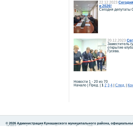
22.12.2023
Сегодня
и 2026!
Сегодня депутаты С
20.12.2023
Сег
Заместитель г
открытие клуб
Гусева.
Новости 1 - 20 из 70
Начало | Пред. |
1
2
3
4
|
След.
|
Ко
© 2026 Администрация Кунашакского муниципального района, официальны
456730, Челябинская область, с.Кунашак, ул. Ленина 103
тел./факс: 8 (35148) 2-82-75