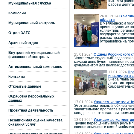
жителей район
Муниципальная служба
работы депута
Комиссии
26.01.2024
В Челяб
области
Муниципальный контроль
В Челябинском госу
приняли участие п
коллективы региона
Отдел ЗАГС
государства, укреп
рамках празднично
отправились на пом
Архивный отдел
Внутренний муниципальный
25.01.2024
С Днем Российского с
финансовый контроль
Уважаемые студенты!Поздравляю в
каждый день будет наполнен новы
фундаментом для великих достиже
Антимонопольный комплаенс
17.01.2024
Пре
инвалидов в 
Контакты
Вчера глава р
дома - интерн
Открытые данные
самодеятельно
Обработка персональных
данных
17.01.2024
Уважаемые жители Чел
Этот знаменательный юбилей явля
значительного прогресса в различ
Проектная деятельность
сегодня является важным промышл
13.01.2024
Уважаемые коллективы
Независимая оценка качества
Трудно переоценить вашу роль в 
оказания услуг
воинов-земляков и семей мобилиз
12.01.2024
Уважаемые ветераны и