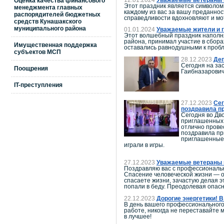
Оценка качества финансового
Этот праздник является символом 
менеджмента главных
каждому из вас за вашу преданно
распорядителей бюджетных
справедливости вдохновляют и мо
средств Кунашакского
муниципального района
01.01.2024
Уважаемые жители и г
Этот волшебный праздник наполня
района, принимал участие в сбора
Имущественная поддержка
оставались равнодушными к проб
субъектов МСП
28.12.2023
Деп
Сегодня на за
Поощрения
Гаибназарович
IT-преступления
27.12.2023
Сег
поздравила п
Сегодня во Дв
приглашенных 
отлично прове
поздравила пр
приглашенные 
играли в игры.
27.12.2023
Уважаемые ветераны и
Поздравляю вас с профессиональ
Спасение человеческой жизни — о
спасаете жизни, зачастую делая э
попали в беду. Преодолевая опасн
22.12.2023
Дорогие энергетики! 
В день вашего профессионального
работе, никогда не переставайте 
в лучшее!