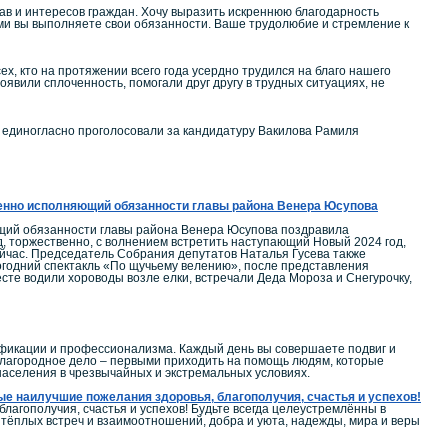
ав и интересов граждан. Хочу выразить искреннюю благодарность
ыми вы выполняете свои обязанности. Ваше трудолюбие и стремление к
, кто на протяжении всего года усердно трудился на благо нашего
оявили сплоченность, помогали друг другу в трудных ситуациях, не
 единогласно проголосовали за кандидатуру Вакилова Рамиля
менно исполняющий обязанности главы района Венера Юсупова
ющий обязанности главы района Венера Юсупова поздравила
, торжественно, с волнением встретить наступающий Новый 2024 год,
ейчас. Председатель Собрания депутатов Наталья Гусева также
годний спектакль «По щучьему велению», после представления
сте водили хороводы возле елки, встречали Деда Мороза и Снегурочку,
ификации и профессионализма. Каждый день вы совершаете подвиг и
 благородное дело – первыми приходить на помощь людям, которые
 населения в чрезвычайных и экстремальных условиях.
ые наилучшие пожелания здоровья, благополучия, счастья и успехов!
агополучия, счастья и успехов! Будьте всегда целеустремлённы в
, тёплых встреч и взаимоотношений, добра и уюта, надежды, мира и веры