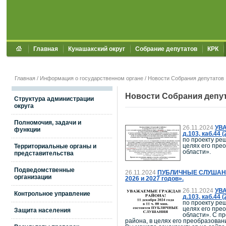
Главная
Кунашакский округ
Собрание депутатов
КРК
Главная
/
Информация о государственном органе
/ Новости Собрания депутатов
Новости Собрания депу
Структура администрации
округа
Полномочия, задачи и
26.11.2024
УВА
функции
д.103, каб.4
по проекту ре
целях его пре
Территориальные органы и
области».
представительства
Подведомственные
26.11.2024
ПУБЛИЧНЫЕ СЛУШАНИЯ п
организации
2026 и 2027 годов».
26.11.2024
УВА
Контрольное управление
д.103, каб.4
по проекту ре
целях его пре
Защита населения
области». С п
района, в целях его преобразова