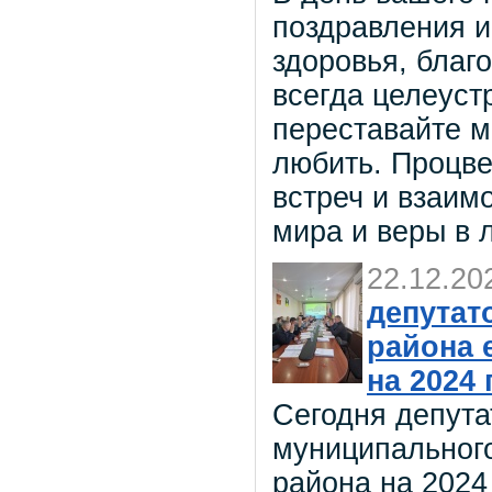
поздравления 
здоровья, благо
всегда целеуст
переставайте м
любить. Процве
встреч и взаим
мира и веры в 
22.12.20
депутат
района 
на 2024
Сегодня депута
муниципальног
района на 2024