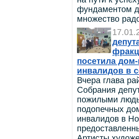
фундаментом дл
множество рад
17.01.
депут
фракц
посетила дом-
инвалидов в 
Вчера глава ра
Собрания депут
пожилыми людь
подопечных дом
инвалидов в Но
предоставленн
Артисты худож