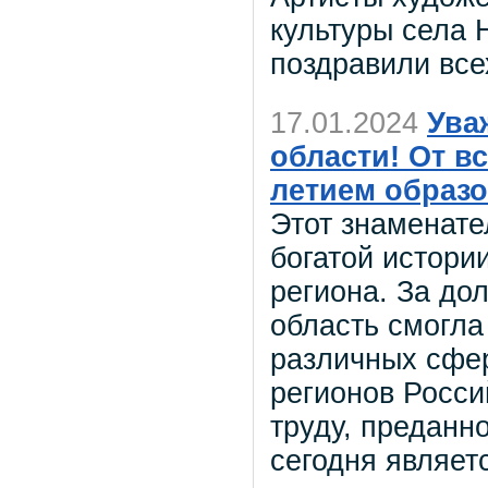
культуры села 
поздравили все
17.01.2024
Ува
области! От в
летием образо
Этот знаменат
богатой истори
региона. За до
область смогла
различных сфер
регионов Росс
труду, преданн
сегодня являе