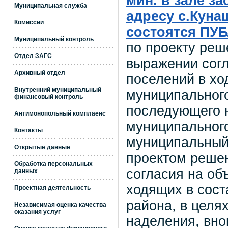
мин. в зале з
Муниципальная служба
адресу с.Кунаш
Комиссии
состоятся П
Муниципальный контроль
по проекту реш
Отдел ЗАГС
выражении согл
Архивный отдел
поселений в хо
Внутренний муниципальный
муниципального
финансовый контроль
последующего н
Антимонопольный комплаенс
муниципального
Контакты
муниципальный 
Открытые данные
проектом реше
Обработка персональных
согласия на об
данных
ходящих в сост
Проектная деятельность
района, в целя
Независимая оценка качества
оказания услуг
наделения, вно