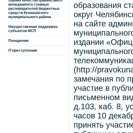
Оценка качества финансового
образования с
менеджмента главных
распорядителей бюджетных
округ Челябинс
средств Кунашакского
муниципального района
на сайте админ
Имущественная поддержка
муниципального
субъектов МСП
издании «Офиц
Поощрения
муниципальног
IT-преступления
телекоммуника
(http://pravoku
замечания по п
участие в публ
письменном вид
д.103, каб. 8, 
часов 10 декаб
принять участи