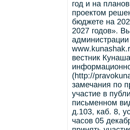
год и на плано
проектом реше
бюджете на 202
2027 годов». В
администрации
www.kunashak.
вестник Кунаша
информационно
(http://pravoku
замечания по п
участие в публ
письменном вид
д.103, каб. 8, 
часов 05 декаб
принять участи