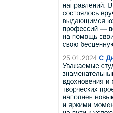
направлений. В
состоялось вру
выдающимся юж
профессий — вс
на помощь свои
свою бесценную
25.01.2024
С Д
Уважаемые сту
знаменательны
вдохновения и 
творческих про
наполнен новы
и яркими момен
на пути к успех