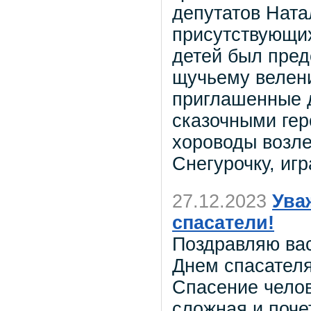
депутатов Ната
присутствующи
детей был пред
щучьему велен
приглашенные д
сказочными гер
хороводы возле
Снегурочку, игр
27.12.2023
Ува
спасатели!
Поздравляю ва
Днем спасател
Спасение челов
сложная и поче