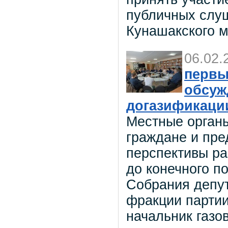
публичных слуш
Кунашакского 
06.02.
первы
обсуж
догазификаци
Местные органы
граждане и пре
перспективы ра
до конечного п
Собрания депут
фракции парти
начальник газо