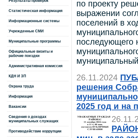
Результаты проверок
по проекту реш
выражении согл
Статистическая информация
поселений в хо
Информационные системы
муниципального
Учрежденные СМИ
последующего н
Муниципальные программы
муниципального
Официальные визиты и
рабочие поездки
муниципальный 
Административная комиссия
26.11.2024
ПУБ
КДН И ЗП
решения Собр
Охрана труда
муниципально
Информация
2025 год и на
Вакансии
Сведения о доходах
26.11.
муниципальных служащих
РАЙОНА
Противодействие коррупции