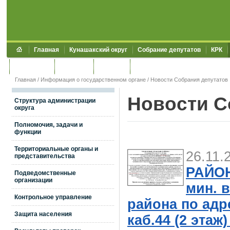
Главная
Кунашакский округ
Собрание депутатов
КРК
Обращения
Контакты
УЖКХСЭ
УИИЗО
Главная
/
Информация о государственном органе
/ Новости Собрания депутатов
Новости С
Структура администрации
округа
Полномочия, задачи и
функции
Территориальные органы и
26.11.
представительства
РАЙОНА
Подведомственные
организации
мин. 
Контрольное управление
района по адре
Защита населения
каб.44 (2 эт