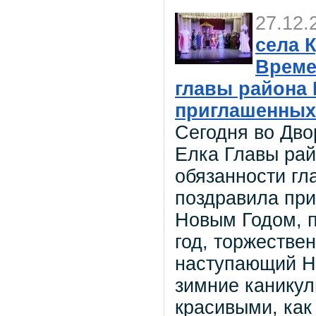
27.12.
села 
Време
главы района
приглашенных
Сегодня во Дво
Елка Главы ра
обязанности г
поздравила пр
Новым Годом, п
год, торжестве
наступающий Но
зимние каникул
красивыми, как