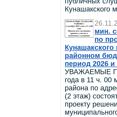
публичных слуш
Кунашакского 
26.11.
мин. 
по пр
Кунашакского
районном бюдж
период 2026 и 
УВАЖАЕМЫЕ ГР
года в 11 ч. 00
района по адрес
(2 этаж) сост
проекту решени
муниципальног