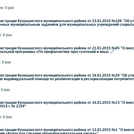
но: 0 раз
страции Кунашакского муниципального района от 23.01.2015 №108 "Об 
ленных муниципальным заданием для муниципальных учреждений социал
: 0 раз
страции Кунашакского муниципального района от 21.01.2015 №85 "О вне
альной программы «По профилактике преступлений и иных ..."
: 0 раз
страции Кунашакского муниципального района от 16.01.2015 №29 "Об у
ия индивидуальной помощи по реабилитации и ресоциализации потребите
 0 раз
страции Кунашакского муниципального района от 16.01.2015 №13 "О вне
2014 г. № 2159"
: 0 раз
страции Кунашакского муниципального района от 12.01.2015 №1 "О внес
ия «Куяшская средняя общеобразовательная школа»"