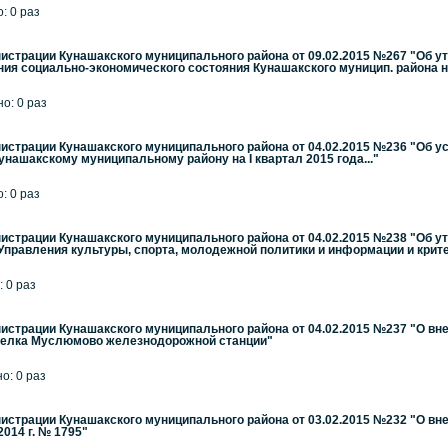
: 0 раз
страции Кунашакского муниципального района от 09.02.2015 №267 "Об 
я социально-экономического состояния Кунашакского муницип. района н
но: 0 раз
страции Кунашакского муниципального района от 04.02.2015 №236 "Об у
нашакскому муниципальному району на I квартал 2015 года..."
: 0 раз
страции Кунашакского муниципального района от 04.02.2015 №238 "Об 
равления культуры, спорта, молодежной политики и информации и критер
: 0 раз
страции Кунашакского муниципального района от 04.02.2015 №237 "О вн
селка Муслюмово железнодорожной станции"
но: 0 раз
страции Кунашакского муниципального района от 03.02.2015 №232 "О вн
2014 г. № 1795"