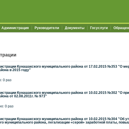
Администрация
Руководители
Документы
Госуслуги
Обращен
трации
страции Кунашакского муниципального района от 17.02.2015 №353 "О мер
йона в 2015 году"
: 0 раз
страции Кунашакского муниципального района от 10.02.2015 №302 "О пр
она от 02.08.2011г. № 973"
но: 0 раз
истрации Кунашакского муниципального района от 10.02.2015 №304 "Об 
го муниципального района, легализации «серой» заработной платы, повыш