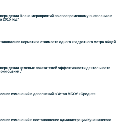
утверждении Плана мероприятий по своевременному выявлению и
а 2015 год"
становлении норматива стоимости одного квадратного метра общей
утверждении целевых показателей эффективности деятельности
ии оценки ."
есении изменений и дополнений в Устав МБОУ «Средняя
есении изменений в постановление администрации Кунашакского