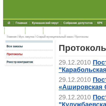
Главная
Кунашакский округ
Собрание депутатов
КРК
Обращения
Контакты
УЖКХСЭ
УИИЗО
Главная
/
Мун. закупки
/
Старый муниципальный заказ
/ Протоколы
Протокол
Все заказы
Протоколы
29.12.2010
Пос
Реестр контрактов
"Карабольска
29.12.2010
Пос
«Ашировская
29.12.2010
Пос
"Кулужбаевск