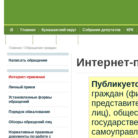
Главная
Кунашакский округ
Собрание депутатов
КРК
Обращения
Контакты
УЖКХСЭ
УИИЗО
Главная
/
Обращения граждан
Интернет-
Написать обращение
Интернет-приемная
Публикует
Личный прием
граждан (фи
Установленные формы
представит
обращений
лиц), обще
Порядок обжалования
государстве
Обзоры обращений лиц
самоуправл
Нормативные правовые
документы по работе с