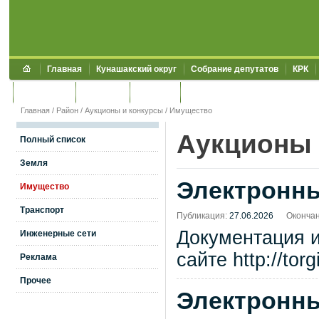
Главная
Кунашакский округ
Собрание депутатов
КРК
Обращения
Контакты
УЖКХСЭ
УИИЗО
Главная
/
Район
/
Аукционы и конкурсы
/
Имущество
Аукционы 
Полный список
Земля
Электронны
Имущество
Транспорт
Публикация:
27.06.2026
Окончан
Документация 
Инженерные сети
сайте http://tor
Реклама
Прочее
Электронны