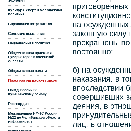
Экология
приговоренных 
Культура, спорт и молодежная
конституционно
политика
на осужденных,
Справочник потребителя
законную силу 
Сельские поселения
прекращены по
Национальная политика
постоянно;
Общественная приемная
Губернатора Челябинской
области
б) на осужденн
Общественная палата
наказания, в т
Прокурор разъясняет закон
впоследствии б
ОМВД России по
Кунашакскому району
совершивших з
Росгвардия
деяния, в отно
принудительные
Межрайонная ИФНС России
№22 по Челябинской области
информирует
лиц, в отношен