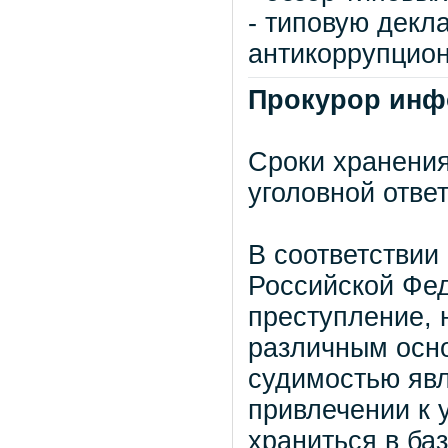
- типовую декл
антикоррупцион
Прокурор инф
Сроки хранени
уголовной отве
В соответствии
Российской Фе
преступление, 
различным осно
судимостью явл
привлечении к 
храниться в ба