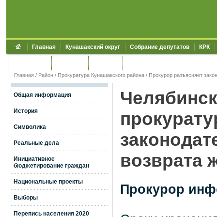
Главная
Кунашакский округ
Собрание депутатов
КРК
Обращения
Контакты
УЖКХСЭ
УИИЗО
Главная
/
Район
/
Прокуратура Кунашакского района
/
Прокурор разъясняет зако
Челябинск
Общая информация
История
прокурату
Символика
законодат
Реальные дела
возврата 
Инициативное
бюджетирование граждан
Национальные проекты
Прокурор инф
Выборы
Перепись населения 2020