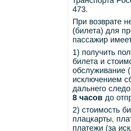
транспорта Рос
473.
При возврате н
(билета) для п
пассажир имеет
1) получить по
билета и стоим
обслуживание (
исключением сб
дальнего следо
8 часов
до отп
2) стоимость б
плацкарты, пла
платежи (за ис