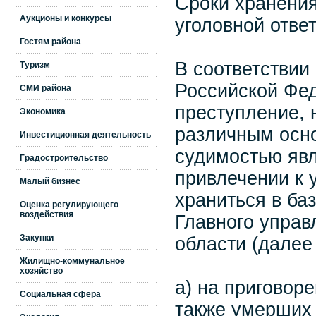
Сроки хранени
Аукционы и конкурсы
уголовной отве
Гостям района
В соответствии
Туризм
Российской Фе
СМИ района
преступление, 
Экономика
различным осно
Инвестиционная деятельность
судимостью явл
Градостроительство
привлечении к 
Малый бизнес
храниться в ба
Оценка регулирующего
воздействия
Главного управ
Закупки
области (далее
Жилищно-коммунальное
хозяйство
а) на приговор
Социальная сфера
также умерших 