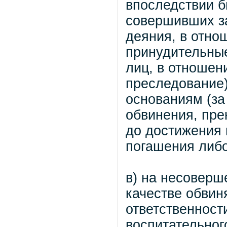
впоследствии б
совершивших з
деяния, в отно
принудительные
лиц, в отношен
преследование
основаниям (за
обвинения, пре
до достижения 
погашения либо
в) на несоверш
качестве обвин
ответственност
воспитательного