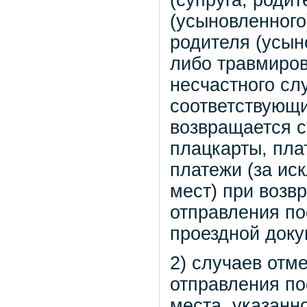
(супруга, роди
(усыновленного
родителя (усын
либо травмиров
несчастного сл
соответствующ
возвращается с
плацкарты, пла
платежи (за ис
мест) при возв
отправления по
проездной докум
2) случаев отм
отправления по
места, указанн