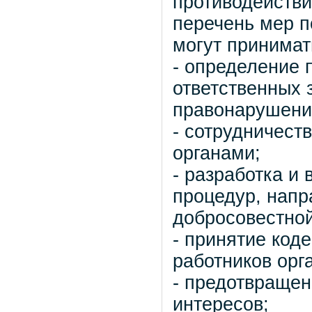
противодейств
перечень мер п
могут принимат
- определение 
ответственных 
правонарушени
- сотрудничест
органами;
- разработка и 
процедур, напр
добросовестной
- принятие код
работников орг
- предотвращен
интересов;