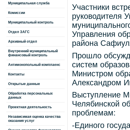
Муниципальная служба
Участники встр
Комиссии
руководителя У
Муниципальный контроль
муниципального
Отдел ЗАГС
Управления об
района Сафиул
Архивный отдел
Внутренний муниципальный
Прошло обсужд
финансовый контроль
систем образо
Антимонопольный комплаенс
Министром обра
Контакты
Александром И
Открытые данные
Выступление Ми
Обработка персональных
данных
Челябинской об
Проектная деятельность
проблемам:
Независимая оценка качества
оказания услуг
-Единого госуд