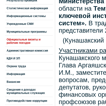
Министерства
Результаты проверок
области на
Тем
Статистическая информация
ключевой инс
Информационные системы
систем».
В тра
Учрежденные СМИ
представители 
Муниципальные программы
(Кунашакский
Официальные визиты и
рабочие поездки
Участниками ра
Административная комиссия
Кунашакского м
КДН И ЗП
Глава Аргаяшс
Охрана труда
И.М., заместит
Информация
вопросам, пре
Вакансии
депутатов, рук
Сведения о доходах
финансовых орг
муниципальных служащих
профсоюзов раб
Противодействие коррупции