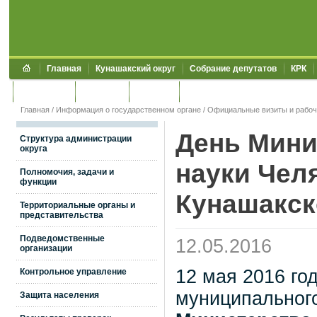
Главная
Кунашакский округ
Собрание депутатов
КРК
Обращения
Контакты
УЖКХСЭ
УИИЗО
Главная
/
Информация о государственном органе
/
Официальные визиты и рабоч
День Мини
Структура администрации
округа
науки Чел
Полномочия, задачи и
функции
Кунашакск
Территориальные органы и
представительства
Подведомственные
12.05.2016
организации
12 мая 2016 го
Контрольное управление
муниципальног
Защита населения