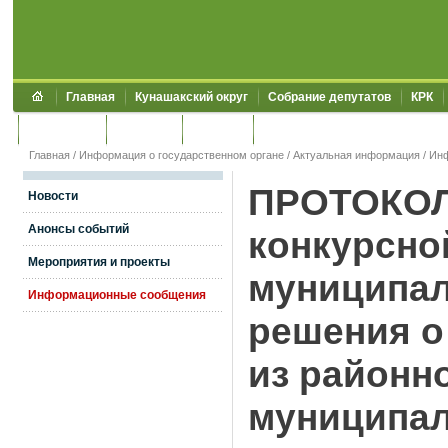
Главная
Кунашакский округ
Собрание депутатов
КРК
Обращения
Контакты
УЖКХСЭ
УИИЗО
Главная
/
Информация о государственном органе
/
Актуальная информация
/
Ин
ПРОТОКОЛ
Новости
Анонсы событий
конкурсно
Мероприятия и проекты
муниципал
Информационные сообщения
решения о
из районн
муниципал