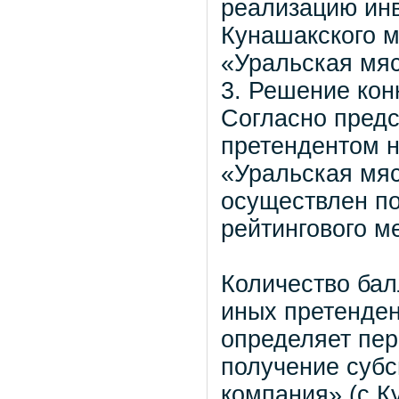
реализацию инв
Кунашакского 
«Уральская мяс
3. Решение кон
Согласно пред
претендентом 
«Уральская мя
осуществлен по
рейтингового ме
Количество бал
иных претенден
определяет пер
получение суб
компания» (с.К