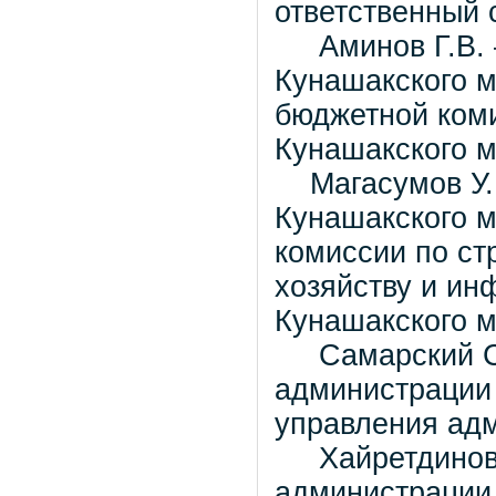
ответственный 
Аминов Г.В. –
Кунашакского м
бюджетной ком
Кунашакского 
Магасумов У.Р
Кунашакского м
комиссии по ст
хозяйству и ин
Кунашакского 
Самарский С.Л
администрации 
управления ад
Хайретдинов Р
администрации