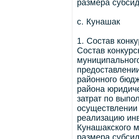
размера субсид
с. Кунаш
1. Состав конк
Состав конкурс
муниципального
предоставлении
районного бюд
района юридич
затрат по выпо
осуществлении 
реализацию инв
Кунашакского м
размера субсид